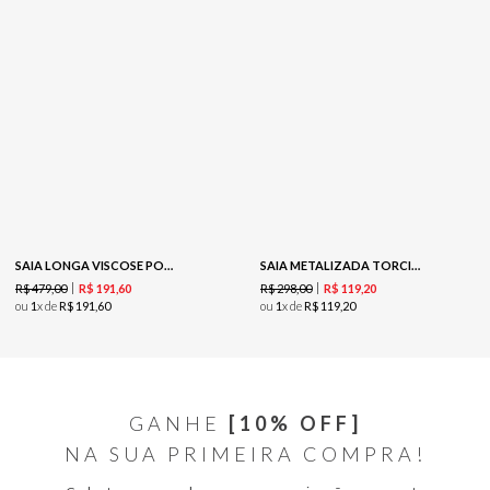
SAIA LONGA VISCOSE POAS SURTOM -VERMELHO
SAIA METALIZADA TORCIDA -PRATA
R$
479
,
00
R$
298
,
00
R$
191
,
60
R$
119
,
20
ou
1
x de
R$
191
,
60
ou
1
x de
R$
119
,
20
GANHE
[10% OFF]
NA SUA PRIMEIRA COMPRA!