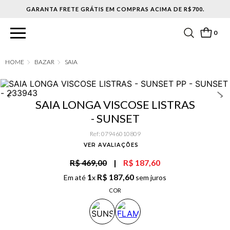
0
BAZAR
SAIA
SAIA LONGA VISCOSE LISTRAS
- SUNSET
Ref
:
07946010809
VER AVALIAÇÕES
R$ 469,00
|
R$ 187,60
1
R$
187
,
60
Em até
x
sem juros
COR