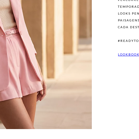
TEMPORAD
LOOKS PE
PAISAGEN
CADA DES
#READYT
LOOKBOO