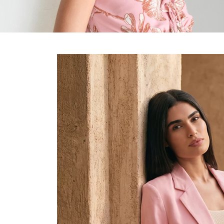
10
º
COLETE