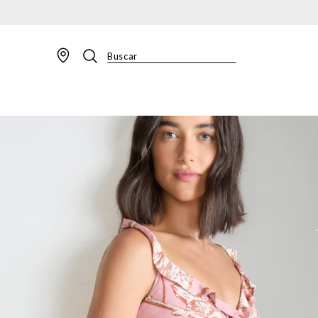
Buscar
TERMOS MAIS BUSCADOS
1
º
BLAZER
2
º
MACACAO
3
º
CALÇA
4
º
BLUSA
5
º
SAIA
6
º
VESTIDOS
7
º
JAQUETA
8
º
SHORT
9
º
CALÇA JEANS