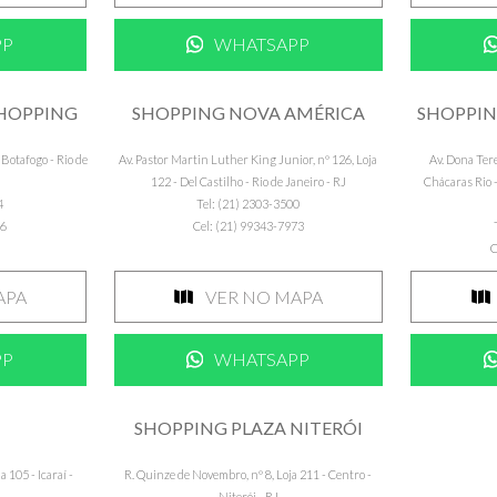
PP
WHATSAPP
SHOPPING
SHOPPING NOVA AMÉRICA
SHOPPIN
 Botafogo - Rio de
Av. Pastor Martin Luther King Junior, nº 126, Loja
Av. Dona Tere
122 - Del Castilho - Rio de Janeiro - RJ
Chácaras Rio -
4
Tel: (21) 2303-3500
86
Cel: (21) 99343-7973
C
APA
VER NO MAPA
PP
WHATSAPP
SHOPPING PLAZA NITERÓI
 105 - Icaraí -
R. Quinze de Novembro, nº 8, Loja 211 - Centro -
Niterói - RJ