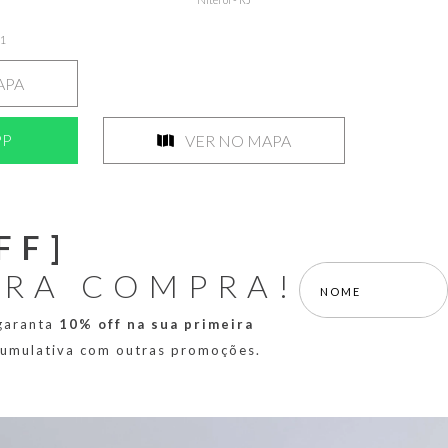
71
APA
PP
VER NO MAPA
FF]
IRA COMPRA!
 garanta
10% off na sua primeira
 cumulativa com outras promoções.