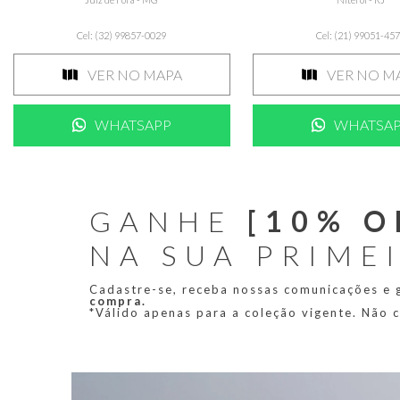
Cel: (32) 99857-0029
Cel: (21) 99051-45
VER NO MAPA
VER NO M
WHATSAPP
WHATSA
GANHE
[10% O
NA SUA PRIME
Cadastre-se, receba nossas comunicações e
compra.
*Válido apenas para a coleção vigente. Não