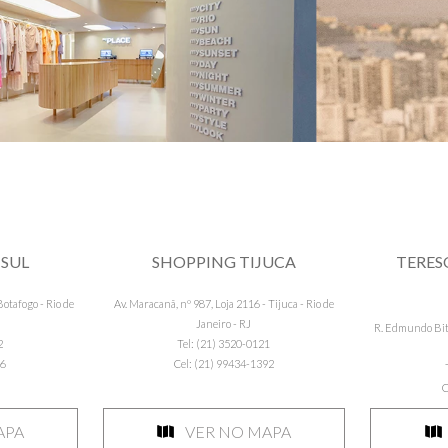
 SUL
SHOPPING TIJUCA
TERES
Botafogo - Rio de
Av. Maracanã, nº 987, Loja 2116 - Tijuca - Rio de
Janeiro - RJ
R. Edmundo Bite
2
Tel: (21) 3520-0121
96
Cel: (21) 99434-1392
C
APA
VER NO MAPA