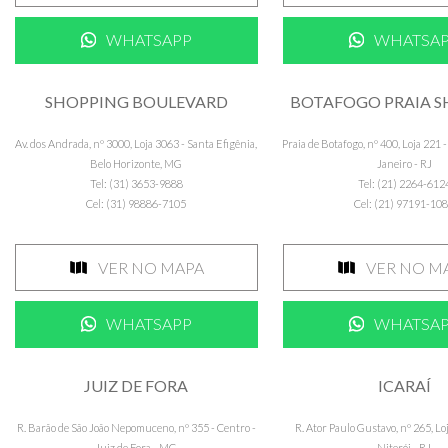
WHATSAPP
WHATSA
SHOPPING BOULEVARD
BOTAFOGO PRAIA 
Av. dos Andrada, nº 3000, Loja 3063 - Santa Efigênia,
Praia de Botafogo, nº 400, Loja 221 -
Belo Horizonte, MG
Janeiro - RJ
Tel: (31) 3653-9888
Tel: (21) 2264-612
Cel: (31) 98886-7105
Cel: (21) 97191-10
VER NO MAPA
VER NO M
WHATSAPP
WHATSA
JUIZ DE FORA
ICARAÍ
R. Barão de São João Nepomuceno, nº 355 - Centro -
R. Ator Paulo Gustavo, nº 265, Loja
Juiz de Fora - MG
Niterói - RJ