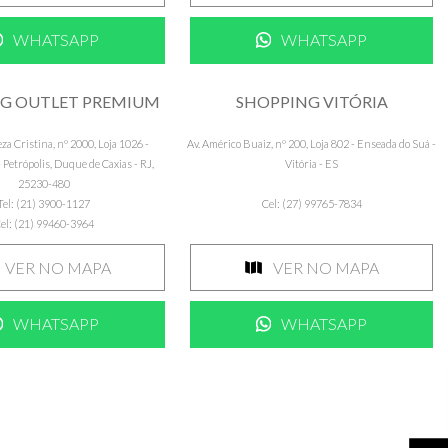
WHATSAPP
WHATSAPP
G OUTLET PREMIUM
SHOPPING VITÓRIA
za Cristina, nº 2000, Loja 1026 -
Av. Américo Buaiz, nº 200, Loja 802 - Enseada do Suá -
 Petrópolis, Duque de Caxias - RJ,
Vitória - ES
25230-480
Tel: (21) 3900-1127
Cel: (27) 99765-7834
el: (21) 99460-3964
VER NO MAPA
VER NO MAPA
WHATSAPP
WHATSAPP