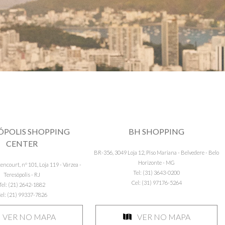
ÓPOLIS SHOPPING
BH SHOPPING
CENTER
BR-356, 3049 Loja 12, Piso Mariana - Belvedere - Belo
Horizonte - MG
ncourt, nº 101, Loja 119 - Várzea -
Tel: (31) 3643-0200
Teresópolis - RJ
Cel: (31) 97176-5264
Tel: (21) 2642-1882
el: (21) 99337-7826
VER NO MAPA
VER NO MAPA