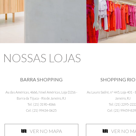
10
º
COLETE
NOSSAS LOJAS
BARRA SHOPPING
SHOPPING RIO
Av. das Américas, 4666, Nível Américas, Loja D216 -
Av. Lauro Sodré, nº 445, Loja 401 - 
Barra da Tijuca - Rio de Janeiro, RJ
Janeiro, RJ
Tel: (21) 3190-4066
Tel: (21) 2295-222
Cel: (21) 99434-0625
Cel: (21) 99459-83
VER NO MAPA
VER NO M