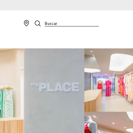
Buscar
TERMOS MAIS BUSCADOS
1
º
BLAZER
2
º
MACACAO
3
º
CALÇA
4
º
BLUSA
5
º
SAIA
6
º
VESTIDOS
7
º
JAQUETA
8
º
SHORT
9
º
CALÇA JEANS