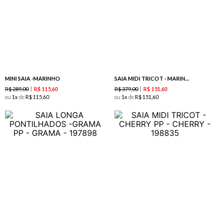
MINI SAIA -MARINHO
SAIA MIDI TRICOT - MARINHO
R$
289
,
00
R$
379
,
00
R$
115
,
60
R$
151
,
60
ou
1
de
R$
115
,
60
ou
1
de
R$
151
,
60