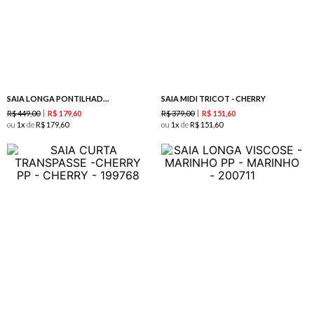
SAIA LONGA PONTILHADOS -GRAMA
SAIA MIDI TRICOT - CHERRY
R$
449
,
00
R$
379
,
00
R$
179
,
60
R$
151
,
60
ou
1
de
R$
179
,
60
ou
1
de
R$
151
,
60