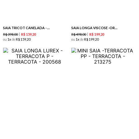
SAIA TRICOT CANELADA - AMORA
SAIA LONGA VISCOSE -ORANGE
R$
398
,
00
R$
498
,
00
R$
159
,
20
R$
199
,
20
ou
1
de
R$
159
,
20
ou
1
de
R$
199
,
20