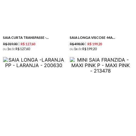
SAIA CURTA TRANSPASSE -CHERRY
SAIA LONGA VISCOSE -MARINHO
R$
319
,
00
R$
498
,
00
R$
127
,
60
R$
199
,
20
ou
1
de
R$
127
,
60
ou
1
de
R$
199
,
20