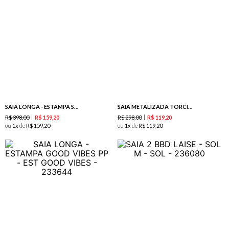
SAIA LONGA - ESTAMPA SOUTH BEACH
SAIA METALIZADA TORCIDA - PRETO
R$
398
,
00
R$
298
,
00
R$
159
,
20
R$
119
,
20
ou
1
de
R$
159
,
20
ou
1
de
R$
119
,
20