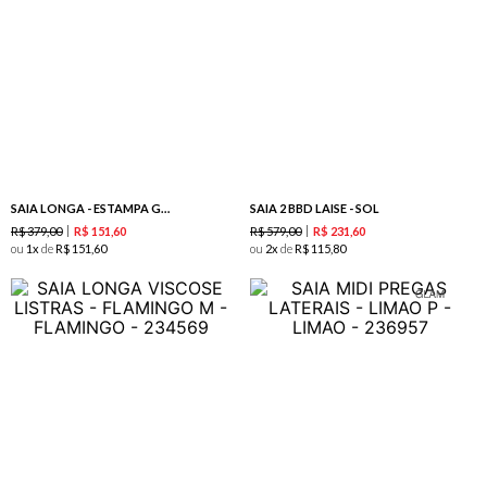
SAIA LONGA - ESTAMPA GOOD VIBES
SAIA 2 BBD LAISE - SOL
R$
379
,
00
R$
579
,
00
R$
151
,
60
R$
231
,
60
ou
1
de
R$
151
,
60
ou
2
de
R$
115
,
80