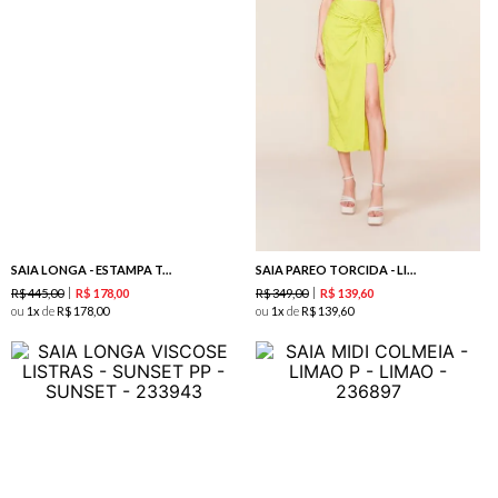
SAIA LONGA - ESTAMPA TARDE NA PRAIA
SAIA PAREO TORCIDA - LIMAO
R$
445
,
00
R$
349
,
00
R$
178
,
00
R$
139
,
60
ou
1
de
R$
178
,
00
ou
1
de
R$
139
,
60