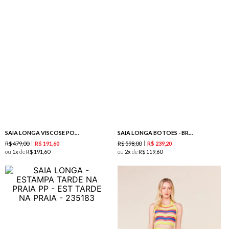
SAIA LONGA VISCOSE POAS SURTOM -VERMELHO
SAIA LONGA BOTOES - BRANCO
R$
479
,
00
R$
598
,
00
R$
191
,
60
R$
239
,
20
ou
1
de
R$
191
,
60
ou
2
de
R$
119
,
60