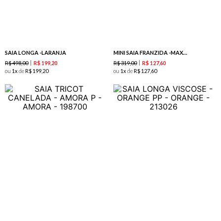
SAIA LONGA -LARANJA
MINI SAIA FRANZIDA -MAXI PINK
R$
498
,
00
R$
319
,
00
R$
199
,
20
R$
127
,
60
ou
1
de
R$
199
,
20
ou
1
de
R$
127
,
60