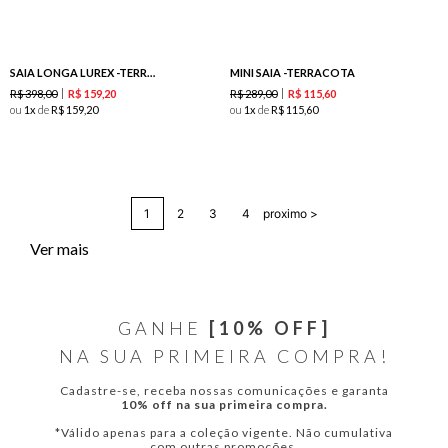
SAIA LONGA LUREX -TERRACOTA
MINI SAIA -TERRACOTA
R$
398
,
00
R$
289
,
00
R$
159
,
20
R$
115
,
60
ou
1
de
R$
159
,
20
ou
1
de
R$
115
,
60
1
2
3
4
proximo >
Ver mais
GANHE
[10% OFF]
NA SUA PRIMEIRA COMPRA!
Cadastre-se, receba nossas comunicações e garanta
10% off na sua primeira compra.
*Válido apenas para a coleção vigente. Não cumulativa
com outras promoções.