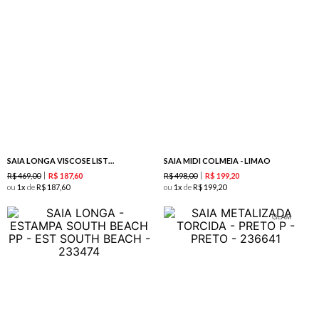
SAIA LONGA VISCOSE LISTRAS - SUNSET
SAIA MIDI COLMEIA - LIMAO
R$
469
,
00
R$
498
,
00
R$
187
,
60
R$
199
,
20
ou
1
de
R$
187
,
60
ou
1
de
R$
199
,
20