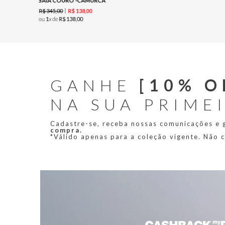
SAIA COURO -CAMURCA
R$
345
,
00
R$
138
,
00
ou
1
x de
R$
138
,
00
GANHE
[10% O
NA SUA PRIME
Cadastre-se, receba nossas comunicações e
compra.
*Válido apenas para a coleção vigente. Não