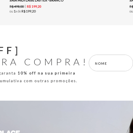
SAIA MIDI LAISE LASTEX - BRANCO
S
R$
498
,
00
R
R$
199
,
20
ou
1
x de
R$
199
,
20
o
FF]
IRA COMPRA!
 garanta
10% off na sua primeira
 cumulativa com outras promoções.