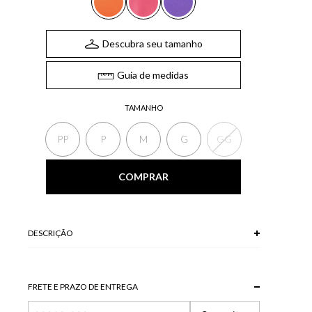
Descubra seu tamanho
Guia de medidas
TAMANHO
PP
P
M
G
GG
COMPRAR
DESCRIÇÃO
A Saia, confeccionada em chiffon, possui comprimento longo,
recortes e babados e fluidez. Uma peça atemporal, que é a
cara do verão.
FRETE E PRAZO DE ENTREGA
*A tonalidade das cores pode variar de acordo com a sua
tela/monitor.