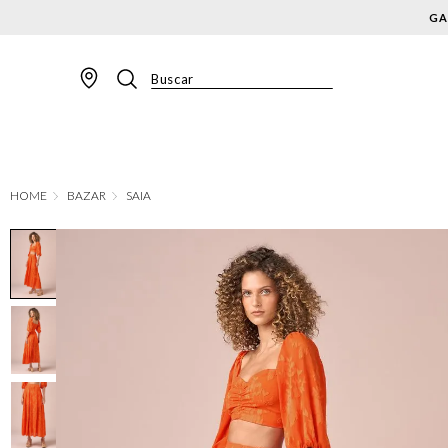
Buscar
TERMOS MAIS BUSCADOS
1
º
BLAZER
2
º
MACACAO
BAZAR
SAIA
3
º
CALÇA
4
º
BLUSA
5
º
SAIA
6
º
VESTIDOS
7
º
JAQUETA
8
º
SHORT
9
º
CALÇA JEANS