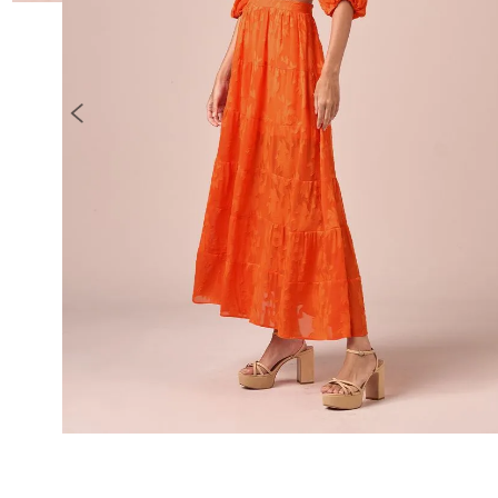
10
º
COLETE