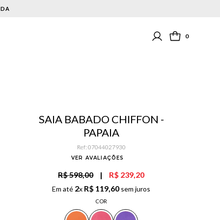
0
SAIA BABADO CHIFFON -
PAPAIA
Ref
:
07044027930
VER AVALIAÇÕES
R$ 598,00
|
R$ 239,20
2
R$
119
,
60
Em até
x
sem juros
COR