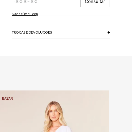
Consultar
100% VISCOSE+100 % POLIESTER
Não sei meu cep
TROCAS E DEVOLUÇÕES
Troca em lojas físicas e devolução grátis no site.
saiba mais