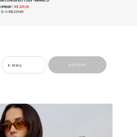
AIA LONGA BOTOES - BRANCO
R$
349
,
00
$
598
,
00
R$
239
,
20
ou
1
x de
R$
u
2
x de
R$
119
,
60
ASSINAR