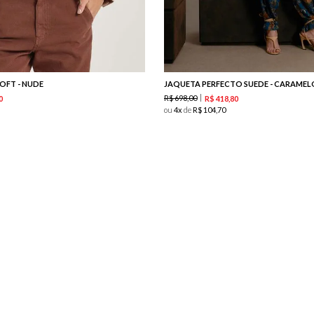
OFT - NUDE
JAQUETA PERFECTO SUEDE - CARAMEL
R$
698
,
00
0
R$
418
,
80
ou
4
de
R$
104
,
70