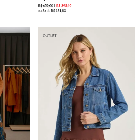
R$
659
,
00
R$
395
,
40
ou
3
de
R$
131
,
80