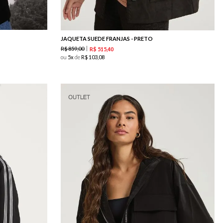
JAQUETA SUEDE FRANJAS - PRETO
R$
859
,
00
R$
515
,
40
ou
5
de
R$
103
,
08