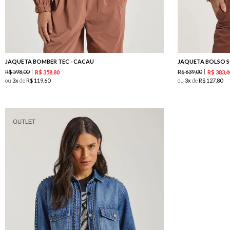
JAQUETA BOMBER TEC - CACAU
JAQUETA BOLSO S
R$
598
,
00
R$
639
,
00
R$
358
,
80
R$
383
,
4
ou
3
de
R$
119
,
60
ou
3
de
R$
127
,
80