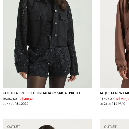
JAQUETA CROPPED BORDADA EM SARJA - PRETO
JAQUETA NEW FAB
R$
669
,
00
R$
498
,
00
R$
401
,
40
R$
298
,
8
ou
4
de
R$
100
,
35
ou
2
de
R$
149
,
40