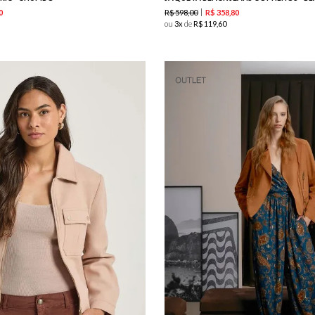
R$
598
,
00
0
R$
358
,
80
ou
3
de
R$
119
,
60