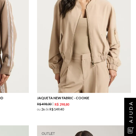
OD
JAQUETA NEW FABRIC - COOKIE
AJUDA
R$
498
,
00
R$
298
,
80
ou
2
de
R$
149
,
40