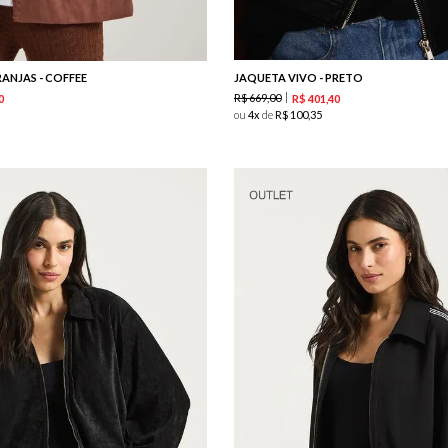
ANJAS - COFFEE
JAQUETA VIVO - PRETO
R$
669
,
00
0
R$
401
,
40
ou
4
de
R$
100
,
35