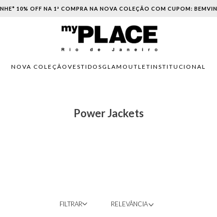
PARCELAMENTO EM ATÉ 6X SEM JUROS. APROVEITE!
NOVA COLEÇÃO
VESTIDOS
GLAM
OUTLET
INSTITUCIONAL
Power Jackets
RELEVÂNCIA
FILTRAR