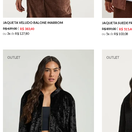
JAQUETA VELUDO BALONE-MARROM
JAQUETA SUEDE FR
R$
639
,
00
R$
383
,
40
R$
859
,
00
R$
515
,
4
ou
3
de
R$
127
,
80
ou
5
de
R$
103
,
08