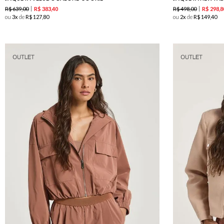
R$
639
,
00
R$
498
,
00
R$
383
,
40
R$
298
,
8
ou
3
de
R$
127
,
80
ou
2
de
R$
149
,
40