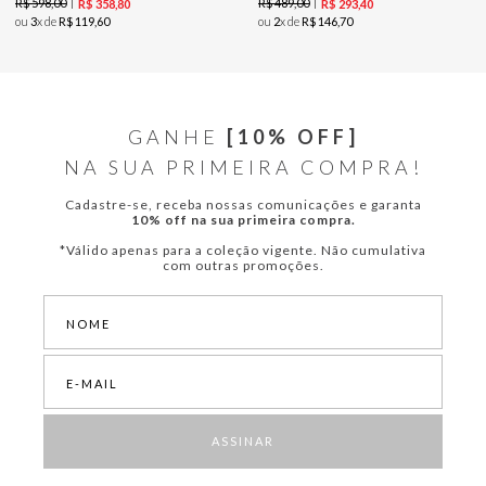
R$
598
,
00
R$
489
,
00
R$
358
,
80
R$
293
,
40
ou
3
x de
R$
119
,
60
ou
2
x de
R$
146
,
70
GANHE
[10% OFF]
NA SUA PRIMEIRA COMPRA!
Cadastre-se, receba nossas comunicações e garanta
10% off na sua primeira compra.
*Válido apenas para a coleção vigente. Não cumulativa
com outras promoções.
ASSINAR