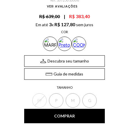
Ref
:
10725010006
VER AVALIAÇÕES
R$ 639,00
|
R$ 383,40
3
R$
127
,
80
Em até
x
sem juros
COR
Descubra seu tamanho
Guia de medidas
TAMANHO
PP
P
M
G
COMPRAR