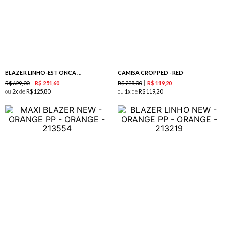
BLAZER LINHO-EST ONCA SUPERMODEL
CAMISA CROPPED - RED
R$
629
,
00
R$
298
,
00
R$
251
,
60
R$
119
,
20
ou
2
de
R$
125
,
80
ou
1
de
R$
119
,
20