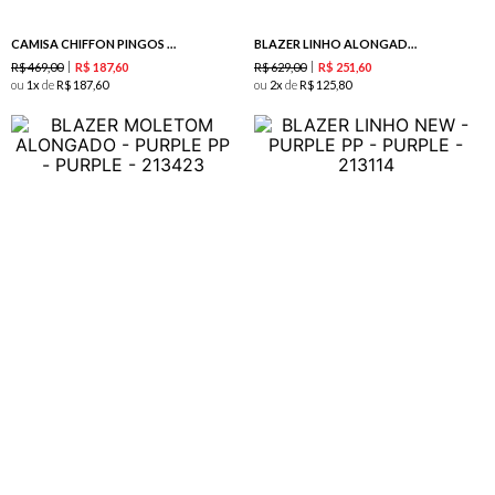
CAMISA CHIFFON PINGOS - PURPLE
BLAZER LINHO ALONGADO -EST XADREZ DELICADO
R$
469
,
00
R$
629
,
00
R$
187
,
60
R$
251
,
60
ou
1
de
R$
187
,
60
ou
2
de
R$
125
,
80