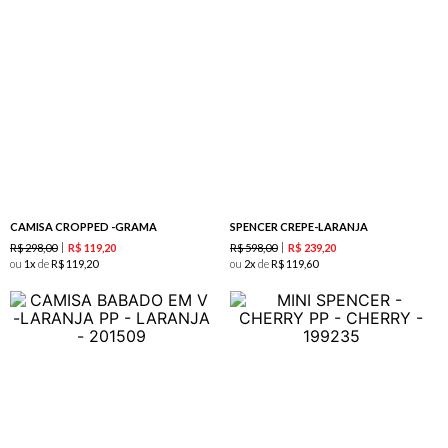
CAMISA CROPPED -GRAMA
SPENCER CREPE-LARANJA
R$
298
,
00
R$
598
,
00
R$
119
,
20
R$
239
,
20
ou
1
de
R$
119
,
20
ou
2
de
R$
119
,
60