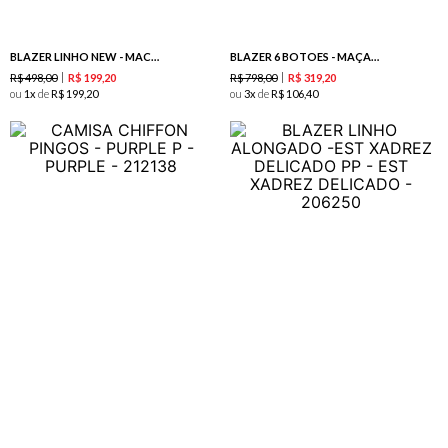
BLAZER LINHO NEW - MACA VERDE
BLAZER 6 BOTOES - MAÇA VERDE
R$
498
,
00
R$
798
,
00
R$
199
,
20
R$
319
,
20
ou
1
de
R$
199
,
20
ou
3
de
R$
106
,
40