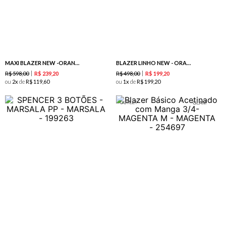
MAXI BLAZER NEW -ORANGE
BLAZER LINHO NEW - ORANGE
R$
598
,
00
R$
498
,
00
R$
239
,
20
R$
199
,
20
ou
2
de
R$
119
,
60
ou
1
de
R$
199
,
20