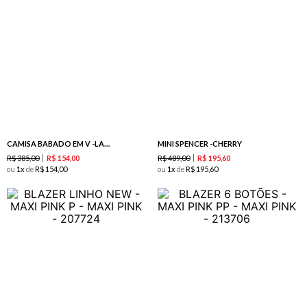
CAMISA BABADO EM V -LARANJA
MINI SPENCER -CHERRY
R$
385
,
00
R$
489
,
00
R$
154
,
00
R$
195
,
60
ou
1
de
R$
154
,
00
ou
1
de
R$
195
,
60