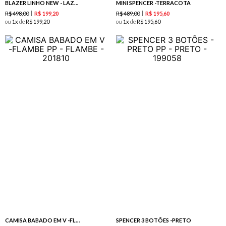
BLAZER LINHO NEW - LAZULI
MINI SPENCER -TERRACOTA
R$
498
,
00
R$
489
,
00
R$
199
,
20
R$
195
,
60
ou
1
de
R$
199
,
20
ou
1
de
R$
195
,
60
CAMISA BABADO EM V -FLAMBE
SPENCER 3 BOTÕES -PRETO