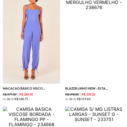
MACACAO BASICO VISCOSE PESADA -SAFIRA
BLAZER LINHO NEW - ESTAMPA MERGULHO VERMELHO
R$
579
,
00
R$
598
,
00
R$
289
,
50
R$
239
,
20
ou
2
de
R$
144
,
75
ou
2
de
R$
119
,
60