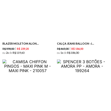
BLAZER MOLETOM ALONGADO - MAXI PINK
CALÇA JEANS BALLOON -JEANS
R$
598
,
00
R$
465
,
00
R$
239
,
20
R$
186
,
00
ou
2
de
R$
119
,
60
ou
1
de
R$
186
,
00