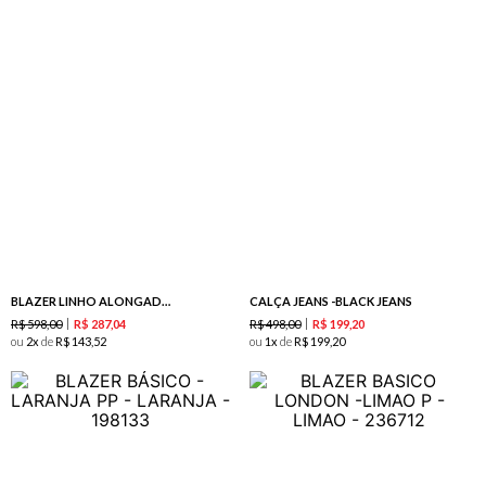
BLAZER LINHO ALONGADO -FLAMINGO
CALÇA JEANS -BLACK JEANS
R$
598
,
00
R$
498
,
00
R$
287
,
04
R$
199
,
20
ou
2
de
R$
143
,
52
ou
1
de
R$
199
,
20