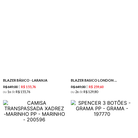
BLAZER BÁSICO - LARANJA
BLAZER BASICO LONDON -LIMAO
R$
649
,
00
R$
649
,
00
R$
155
,
76
R$
259
,
60
ou
1
de
R$
155
,
76
ou
2
de
R$
129
,
80