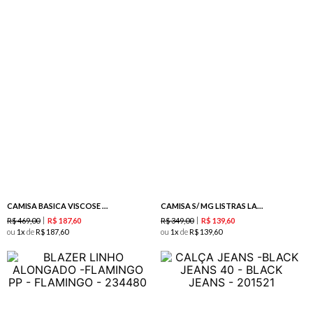
CAMISA BASICA VISCOSE BORDADA - FLAMINGO
CAMISA S/ MG LISTRAS LARGAS - SUNSET
R$
469
,
00
R$
349
,
00
R$
187
,
60
R$
139
,
60
ou
1
de
R$
187
,
60
ou
1
de
R$
139
,
60