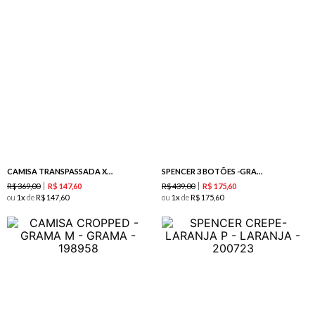
CAMISA TRANSPASSADA XADREZ -MARINHO
SPENCER 3 BOTÕES -GRAMA
R$
369
,
00
R$
439
,
00
R$
147
,
60
R$
175
,
60
ou
1
de
R$
147
,
60
ou
1
de
R$
175
,
60