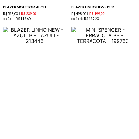
BLAZER MOLETOM ALONGADO - PURPLE
BLAZER LINHO NEW - PURPLE
R$
598
,
00
R$
498
,
00
R$
239
,
20
R$
199
,
20
ou
2
de
R$
119
,
60
ou
1
de
R$
199
,
20