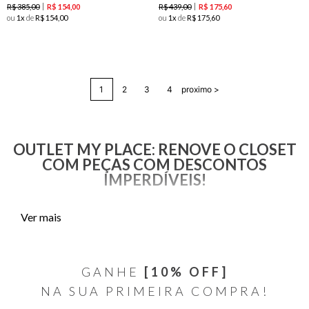
R$
385
,
00
R$
439
,
00
R$
154
,
00
R$
175
,
60
ou
1
de
R$
154
,
00
ou
1
de
R$
175
,
60
1
2
3
4
proximo >
OUTLET MY PLACE: RENOVE O CLOSET
COM PEÇAS COM DESCONTOS
IMPERDÍVEIS!
Explore os achados da My Place e aproveite as ofertas incríveis para
Ver mais
renovar o seu guarda-roupa com peças e estampas exclusivas! São
diversas opções de vestidos, blusas, blazers, shorts, saias, calças,
macacões, jeans, calçados e underwears femininas.
GANHE
[10% OFF]
Navegue pela página e descubra a nossa lista de produtos em
NA SUA PRIMEIRA COMPRA!
promoção! Aqui,
estão disponíveis peças deslumbrantes,
elegantes e sensuais
das nossas campanhas preferidas, perfeitas