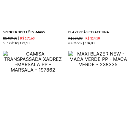
SPENCER 3 BOTÕES -MARSALA
BLAZER BÁSICO ACETINADO COM MANGA 3/4-MAGENTA
R$
439
,
00
R$
629
,
00
R$
175
,
60
R$
314
,
50
ou
1
de
R$
175
,
60
ou
3
de
R$
104
,
83