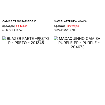
CAMISA TRANSPASSADA XADREZ -MARSALA
MAXI BLAZER NEW -MACA VERDE
R$
369
,
00
R$
598
,
00
R$
147
,
60
R$
239
,
20
ou
1
de
R$
147
,
60
ou
2
de
R$
119
,
60