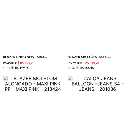
BLAZER LINHO NEW - MAXI PINK
BLAZER 6 BOTÕES - MAXI PINK
R$
498
,
00
R$
798
,
00
R$
199
,
20
R$
319
,
20
ou
1
de
R$
199
,
20
ou
3
de
R$
106
,
40