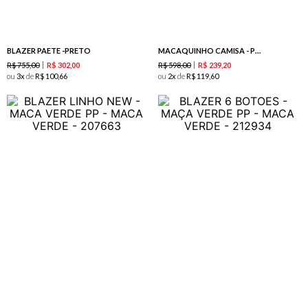
BLAZER PAETE -PRETO
MACAQUINHO CAMISA - PURPLE
R$
755
,
00
R$
598
,
00
R$
302
,
00
R$
239
,
20
ou
3
de
R$
100
,
66
ou
2
de
R$
119
,
60