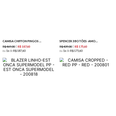
CAMISA CHIFFON PINGOS - MAXI PINK
SPENCER 3 BOTÕES -AMORA
R$
469
,
00
R$
439
,
00
R$
187
,
60
R$
175
,
60
ou
1
de
R$
187
,
60
ou
1
de
R$
175
,
60