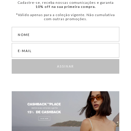
Cadastre-se, receba nossas comunicações e garanta
para te acompanhar em toda ocasião.
10% off na sua primeira compra.
Descontos em vestidos My Place
*Válido apenas para a coleção vigente. Não cumulativa
Os vestidos femininos em promoção da My Place exploram
com outras promoções.
combinações de cores, estampas e tecidos leves para você aproveitar
os dias quentes em grande estilo. Conheça e garanta modelagens
longas, midi, curtas e para festas. Traga mais sofisticação à sua
produção em qualquer ocasião!
Calças femininas jeans e alfaiataria em promoção
Perfeitas para quem prioriza o conforto e a praticidade,
as calças
femininas em promoção entregam funcionalidade com muito
ASSINAR
requinte
. São peças estampadas, jeans, fluídas, alfaiataria e ajustadas
para te acompanhar em todas as ocasiões em grande estilo.
Outlet de blusas femininas My Place
Aposte em croppeds, tops, bodies, camisas, t-shirts e muitos outros
tipos de blusas femininas em outlet para compor o seu look do dia a dia.
São artigos em cortes únicos e estampas exclusivas que vão trazer um
toque de autenticidade ao seu visual — aproveite!
Saias em bazar curtas, midi e longas
Com preços irresistíveis, o bazar de saias da My Place chegou para
fazer você renovar o guarda-roupa e
investir na versatilidade da