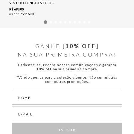
VESTIDO LONGO EST FLORAL - NAVY
R$
698
,
00
ou
6
de
R$
116
,
33
GANHE
[10% OFF]
NA SUA PRIMEIRA COMPRA!
Cadastre-se, receba nossas comunicações e garanta
10% off na sua primeira compra.
*Válido apenas para a coleção vigente. Não cumulativa
com outras promoções.
ASSINAR