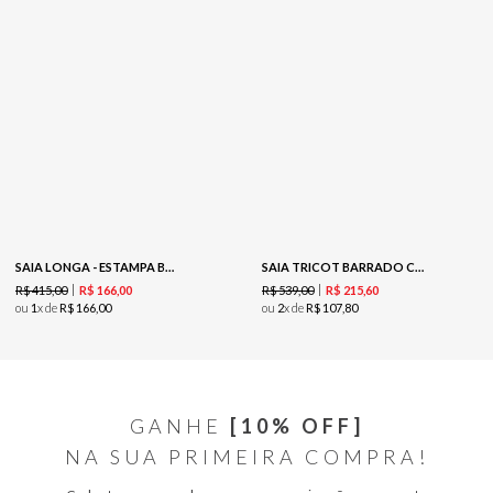
SAIA LONGA - ESTAMPA BOAT SHOW
SAIA TRICOT BARRADO COLORIDO - OFF WHITE
R$
415
,
00
R$
539
,
00
R$
166
,
00
R$
215
,
60
ou
1
x de
R$
166
,
00
ou
2
x de
R$
107
,
80
GANHE
[10% OFF]
NA SUA PRIMEIRA COMPRA!