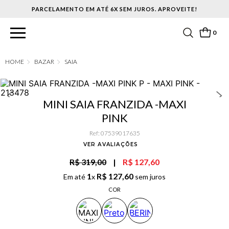
PARCELAMENTO EM ATÉ 6X SEM JUROS. APROVEITE!
0
BAZAR
SAIA
MINI SAIA FRANZIDA -MAXI
PINK
Ref
:
07539017635
VER AVALIAÇÕES
R$ 319,00
|
R$ 127,60
1
R$
127
,
60
Em até
x
sem juros
COR