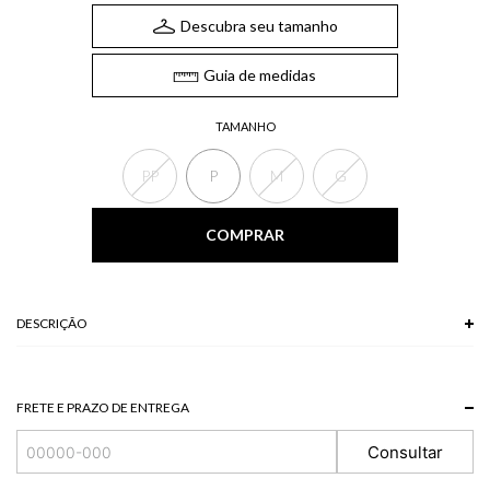
Descubra seu tamanho
Guia de medidas
TAMANHO
PP
P
M
G
COMPRAR
DESCRIÇÃO
A mini saia possui franzimento em todo seu comprimento, babados frontais,
que dão um charme extra à peça e recorte traseiro. invista nessa peça para
compor os seus melhores looks de inverno!
FRETE E PRAZO DE ENTREGA
*A tonalidade das cores pode variar de acordo com a sua tela/monitor.
Consultar
94% VISCOSE + 6% ELASTANO