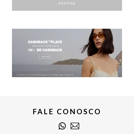
femininas em promoção entregam funcionalidade com muito
ASSINAR
requinte
. São peças estampadas, jeans, fluídas, alfaiataria e ajustadas
para te acompanhar em todas as ocasiões em grande estilo.
Outlet de blusas femininas My Place
Aposte em croppeds, tops, bodies, camisas, t-shirts e muitos outros
tipos de blusas femininas em outlet para compor o seu look do dia a dia.
São artigos em cortes únicos e estampas exclusivas que vão trazer um
toque de autenticidade ao seu visual — aproveite!
Saias em bazar curtas, midi e longas
Com preços irresistíveis, o bazar de saias da My Place chegou para
fazer você renovar o guarda-roupa e
investir na versatilidade da
peça para as suas produções
diárias. São opções curtas, midi, longas,
com fenda e confeccionadas em materiais sofisticados, perfeitos para
momentos como um pós-praia ou evento formal.
Blazers femininos My Place com desconto
A seleção de blazers femininos com desconto conta com peças
exclusivas da My Place que vão trazer muita personalidade e estilo à
FALE CONOSCO
sua composição. São modelos com estampas, cores e cortes que
valorizam o seu visual para nunca mais sair básica de casa.
Promoção em shorts diferentes tecidos
Para aproveitar os dias quentes com um visual elegante, os shorts em