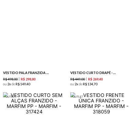
VESTIDO PALA FRANZIDA COM BORDADO - PRETO
VESTIDO CURTO DRAPÊ - PRETO
R$
498
,
00
R$
449
,
00
R$
298
,
80
R$
269
,
40
ou
2
de
R$
149
,
40
ou
2
de
R$
134
,
70