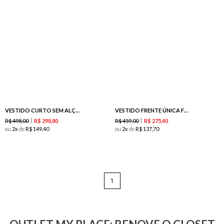
VESTIDO CURTO SEM ALÇAS FRANZIDO - MARFIM
VESTIDO FRENTE ÚNICA FRANZIDO - MARFIM
R$
498
,
00
R$
459
,
00
R$
298
,
80
R$
275
,
40
ou
2
de
R$
149
,
40
ou
2
de
R$
137
,
70
1