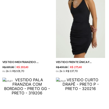
VESTIDO MIDI FRANZIDO - PRETO
VESTIDO FRENTE ÚNICA FRANZIDO - PRETO
R$
339
,
00
R$
459
,
00
R$
203
,
40
R$
275
,
40
ou
2
de
R$
101
,
70
ou
2
de
R$
137
,
70