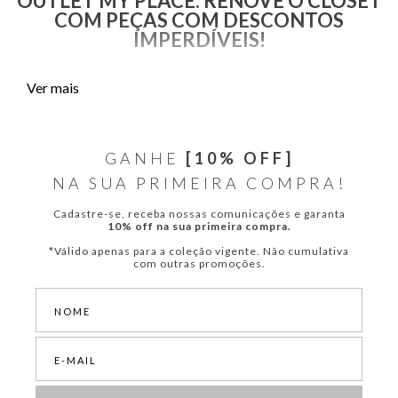
OUTLET MY PLACE: RENOVE O CLOSET
COM PEÇAS COM DESCONTOS
IMPERDÍVEIS!
Explore os achados da My Place e aproveite as ofertas incríveis para
Ver mais
renovar o seu guarda-roupa com peças e estampas exclusivas! São
diversas opções de vestidos, blusas, blazers, shorts, saias, calças,
macacões, jeans, calçados e underwears femininas.
GANHE
[10% OFF]
Navegue pela página e descubra a nossa lista de produtos em
NA SUA PRIMEIRA COMPRA!
promoção! Aqui,
estão disponíveis peças deslumbrantes,
elegantes e sensuais
das nossas campanhas preferidas, perfeitas
Cadastre-se, receba nossas comunicações e garanta
para te acompanhar em toda ocasião.
10% off na sua primeira compra.
Descontos em vestidos My Place
*Válido apenas para a coleção vigente. Não cumulativa
Os vestidos femininos em promoção da My Place exploram
com outras promoções.
combinações de cores, estampas e tecidos leves para você aproveitar
os dias quentes em grande estilo. Conheça e garanta modelagens
longas, midi, curtas e para festas. Traga mais sofisticação à sua
produção em qualquer ocasião!
Calças femininas jeans e alfaiataria em promoção
Perfeitas para quem prioriza o conforto e a praticidade,
as calças