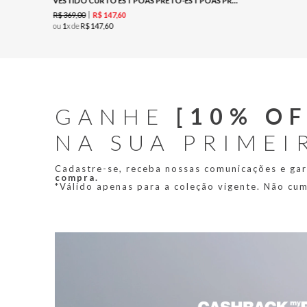
VESTIDO CURTO EST POAS PRETO-EST POAS PRETO
R$
369
,
00
R$
147
,
60
ou
1
x de
R$
147
,
60
GANHE
[10% OF
NA SUA PRIMEI
Cadastre-se, receba nossas comunicações e ga
compra.
*Válido apenas para a coleção vigente. Não cu