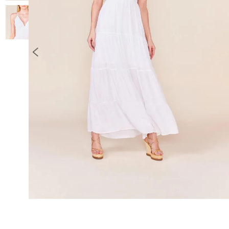
10
º
COLETE