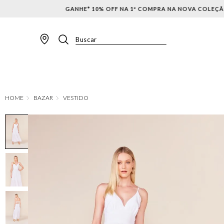
Buscar
TERMOS MAIS BUSCADOS
1
º
BLAZER
2
º
MACACAO
BAZAR
VESTIDO
3
º
CALÇA
4
º
BLUSA
5
º
SAIA
6
º
VESTIDOS
7
º
JAQUETA
8
º
SHORT
9
º
CALÇA JEANS