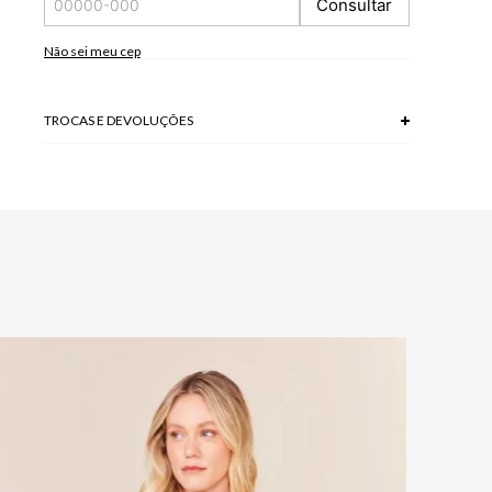
Consultar
tela/monitor.
100% VISCOSE
Não sei meu cep
TROCAS E DEVOLUÇÕES
Troca em lojas físicas e devolução grátis no site.
saiba mais