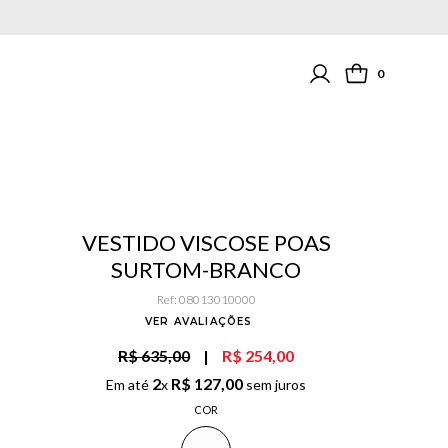
0
VESTIDO VISCOSE POAS
SURTOM-BRANCO
Ref
:
08013010000
VER AVALIAÇÕES
R$ 635,00
|
R$ 254,00
2
R$
127
,
00
Em até
x
sem juros
COR