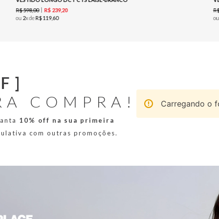
R$
598
,
00
R
R$
239
,
20
ou
2
x de
R$
119
,
60
o
F]
RA COMPRA!
Carregando o fo
ranta
10% off na sua primeira
mulativa com outras promoções.