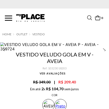
PARCELAMENTO EM ATÉ 6X SEM JUROS. APROVEITE!
0
OUTLET
VESTIDO
VESTIDO VELUDO GOLA EM V -
AVEIA
Ref
:
10323018203
VER AVALIAÇÕES
R$ 349,00
|
R$ 209,40
2
R$
104
,
70
Em até
x
sem juros
COR