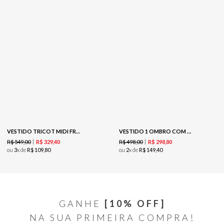
VESTIDO TRICOT MIDI FRANJAS - PRETO
VESTIDO 1 OMBRO COM NÓ BORDADO - GOIABA
R$
549
,
00
R$
498
,
00
R$
329
,
40
R$
298
,
80
ou
3
x de
R$
109
,
80
ou
2
x de
R$
149
,
40
GANHE
[10% OFF]
NA SUA PRIMEIRA COMPRA!