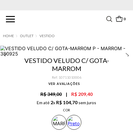
PARCELAMENTO EM ATÉ 6X SEM JUROS. APROVEITE!
0
OUTLET
VESTIDO
VESTIDO VELUDO C/ GOTA-
MARROM
Ref
:
10711010006
VER AVALIAÇÕES
R$ 349,00
|
R$ 209,40
2
R$
104
,
70
Em até
x
sem juros
COR