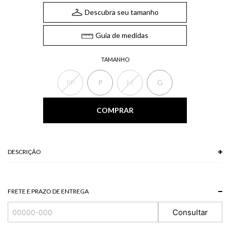
Descubra seu tamanho
Guia de medidas
TAMANHO
PP
P
M
G
COMPRAR
DESCRIÇÃO
O Vestido, confeccionado em veludo, possui gola redonda, recorte vazado
lateral na cintura, fenda traseira na barra e modelo ajustado ao corpo. O
vestido midi é perfeito para eventos noturnos ou ocasiões especiais.
FRETE E PRAZO DE ENTREGA
*A tonalidade das cores pode variar de acordo com a sua tela/monitor.
Consultar
93% POLIESTER 7% ELASTANO
Modelo veste P.