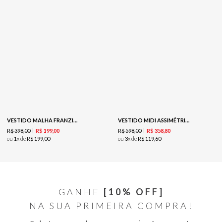
VESTIDO MALHA FRANZIDO - BRANCO
VESTIDO MIDI ASSIMÉTRICO - EST BLUR
R$
398
,
00
R$
598
,
00
R$
199
,
00
R$
358
,
80
ou
1
x de
R$
199
,
00
ou
3
x de
R$
119
,
60
GANHE
[10% OFF]
NA SUA PRIMEIRA COMPRA!