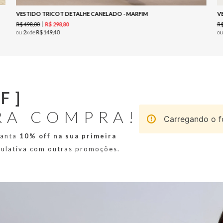
VESTIDO TRICOT DETALHE CANELADO - MARFIM
V
R$
498
,
00
R
R$
298
,
80
ou
2
x de
R$
149
,
40
o
F]
RA COMPRA!
Carregando o fo
ranta
10% off na sua primeira
mulativa com outras promoções.