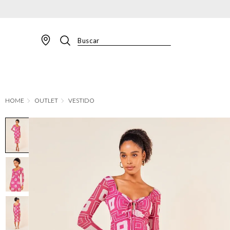
Buscar
TERMOS MAIS BUSCADOS
1
º
BLAZER
2
º
MACACAO
OUTLET
VESTIDO
3
º
CALÇA
4
º
BLUSA
5
º
SAIA
6
º
VESTIDOS
7
º
JAQUETA
8
º
CALÇA JEANS
9
º
SHORT