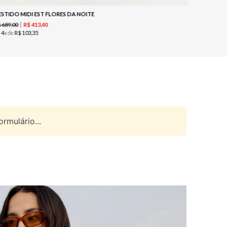
ESTIDO MIDI EST FLORES DA NOITE
$
689
,
00
R$
629
,
00
R$
413
,
40
u
4
x de
R$
103
,
35
ou
3
x de
R$
rmulário...