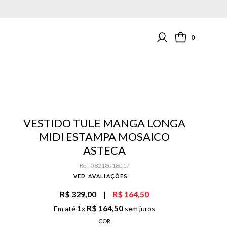
0
VESTIDO TULE MANGA LONGA
MIDI ESTAMPA MOSAICO
ASTECA
Ref
:
08218018017
VER AVALIAÇÕES
R$ 329,00
|
R$ 164,50
1
R$
164
,
50
Em até
x
sem juros
COR