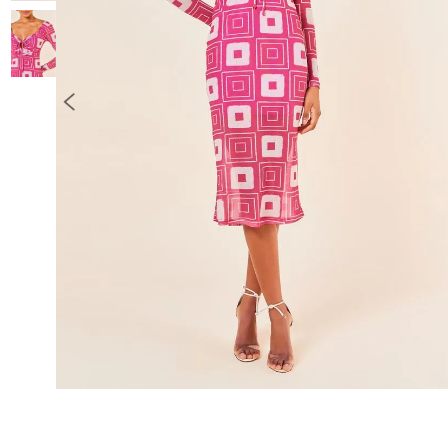
10
º
COLETE