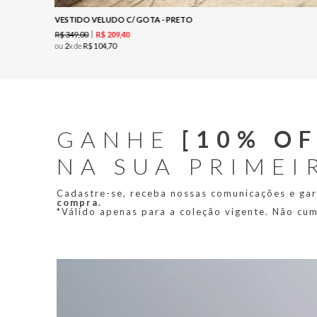
VESTIDO VELUDO C/ GOTA - PRETO
R$
349
,
00
R$
209
,
40
ou
2
x de
R$
104
,
70
GANHE
[10% OF
NA SUA PRIMEI
Cadastre-se, receba nossas comunicações e ga
compra.
*Válido apenas para a coleção vigente. Não cu