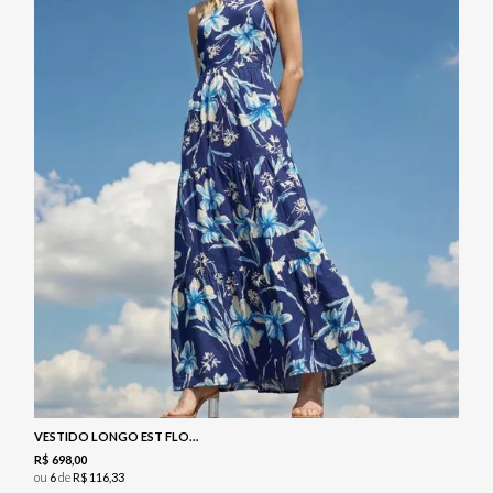
VESTIDO LONGO EST FLORAL NAVY
R$
698
,
00
ou
6
de
R$
116
,
33