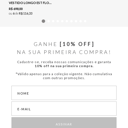
VESTIDO LONGO EST FLORAL - NAVY
R$
698
,
00
ou
6
de
R$
116
,
33
GANHE
[10% OFF]
NA SUA PRIMEIRA COMPRA!
Cadastre-se, receba nossas comunicações e garanta
10% off na sua primeira compra.
*Válido apenas para a coleção vigente. Não cumulativa
com outras promoções.
ASSINAR