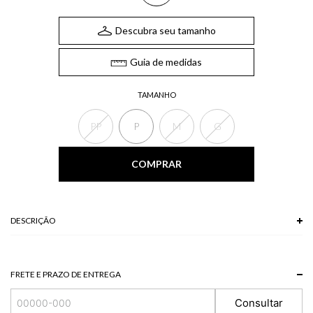
Descubra seu tamanho
Guia de medidas
TAMANHO
PP
P
M
G
COMPRAR
DESCRIÇÃO
Composição:
91,83% Acrílico + 8,17% Poliéster
FRETE E PRAZO DE ENTREGA
Consultar