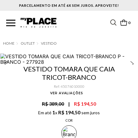
PARCELAMENTO EM ATÉ 6X SEM JUROS. APROVEITE!
0
OUTLET
VESTIDO
VESTIDO TOMARA QUE CAIA
TRICOT-BRANCO
Ref
:
45076010000
VER AVALIAÇÕES
R$ 389,00
|
R$ 194,50
1
R$
194
,
50
Em até
x
sem juros
COR