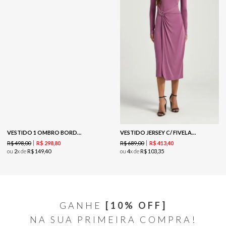
VESTIDO 1 OMBRO BORDADO - MARROM
VESTIDO JERSEY C/ FIVELA - LUXO
R$
498
,
00
R$
689
,
00
R$
298
,
80
R$
413
,
40
ou
2
x de
R$
149
,
40
ou
4
x de
R$
103
,
35
GANHE
[10% OFF]
NA SUA PRIMEIRA COMPRA!