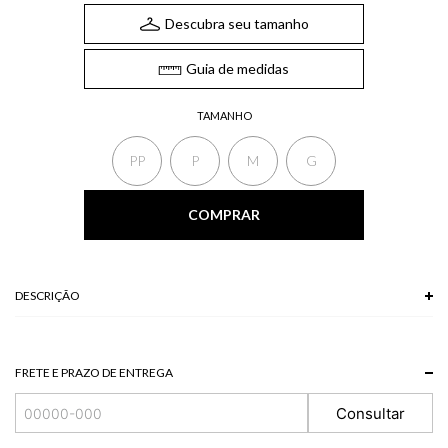
Descubra seu tamanho
Guia de medidas
TAMANHO
PP
P
M
G
COMPRAR
DESCRIÇÃO
O Vestido longo possui gola canoa e franzimentos laterais. O design justo ao
corpo do vestido longo destaca a forma com delicadeza e segurança, ideal
para composições que unem confiança e estilo.
FRETE E PRAZO DE ENTREGA
*A tonalidade das cores pode variar de acordo com a sua tela/monitor.
Consultar
96% VISCOSE 4% ELASTANO
Modelo veste P.