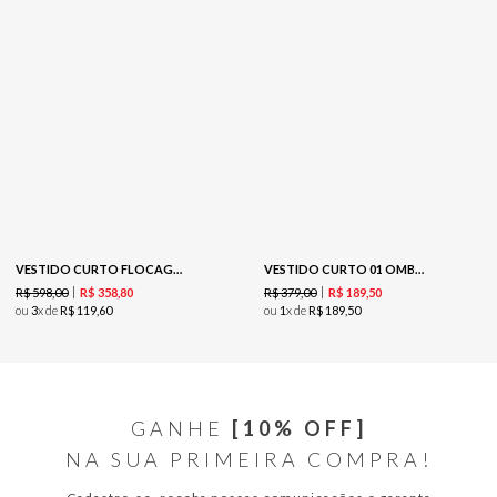
VESTIDO CURTO FLOCAGEM - CAPUCCINO
VESTIDO CURTO 01 OMBRO-DOURADO / MARROM
R$
598
,
00
R$
379
,
00
R$
358
,
80
R$
189
,
50
ou
3
x de
R$
119
,
60
ou
1
x de
R$
189
,
50
GANHE
[10% OFF]
NA SUA PRIMEIRA COMPRA!