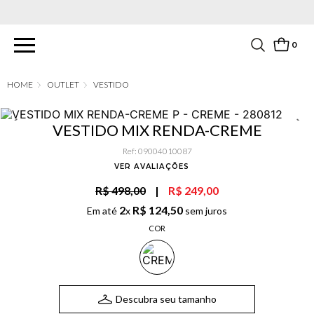
PARCELAMENTO EM ATÉ 6X SEM JUROS. APROVEITE!
0
OUTLET
VESTIDO
VESTIDO MIX RENDA-CREME
Ref
:
09004010087
VER AVALIAÇÕES
R$ 498,00
|
R$ 249,00
2
R$
124
,
50
Em até
x
sem juros
COR
Descubra seu tamanho