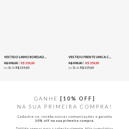
VESTIDO LINHO BORDADO OUTLINE - MARFIM
VESTIDO FRENTE UNICA COM BARRADO - MARROM
R$
598
,
00
R$
598
,
00
R$
358
,
80
R$
358
,
80
ou
3
x de
R$
119
,
60
ou
3
x de
R$
119
,
60
GANHE
[10% OFF]
NA SUA PRIMEIRA COMPRA!
Cadastre-se, receba nossas comunicações e garanta
10% off na sua primeira compra.
*Válido apenas para a coleção vigente. Não cumulativa