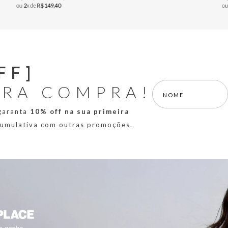
ou
2
x de
R$
149
,
40
o
FF]
IRA COMPRA!
 garanta
10% off na sua primeira
 cumulativa com outras promoções.