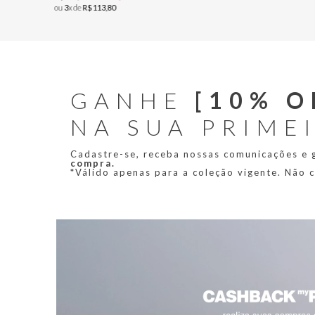
ou
3
x de
R$
113
,
80
GANHE
[10% O
NA SUA PRIME
Cadastre-se, receba nossas comunicações e
compra.
*Válido apenas para a coleção vigente. Não