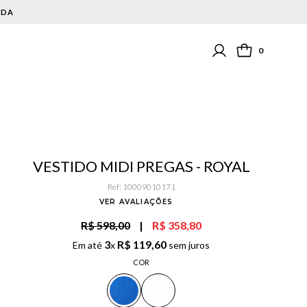
0
VESTIDO MIDI PREGAS - ROYAL
Ref
:
10009010171
VER AVALIAÇÕES
R$ 598,00
|
R$ 358,80
3
R$
119
,
60
Em até
x
sem juros
COR