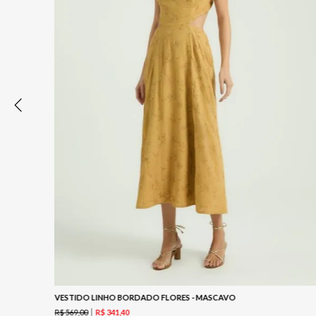
VESTIDO LINHO BORDADO FLORES - MASCAVO
R$
569
,
00
R$
341
,
40