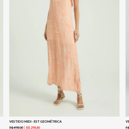
VESTIDO MIDI - EST GEOMÉTRICA
R$
498
,
00
R
R$
298
,
80