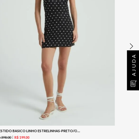
AJUDA
VESTIDO BASICO LINHO ESTRELINHAS-PRETO/OFF
R$
439
,
00
$
398
,
00
R$
199
,
00