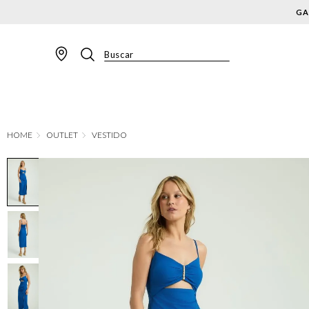
Buscar
TERMOS MAIS BUSCADOS
1
º
BLAZER
2
º
MACACAO
OUTLET
VESTIDO
3
º
CALÇA
4
º
BLUSA
5
º
SAIA
6
º
VESTIDOS
7
º
JAQUETA
8
º
SHORT
9
º
CALÇA JEANS