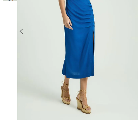
10
º
COLETE