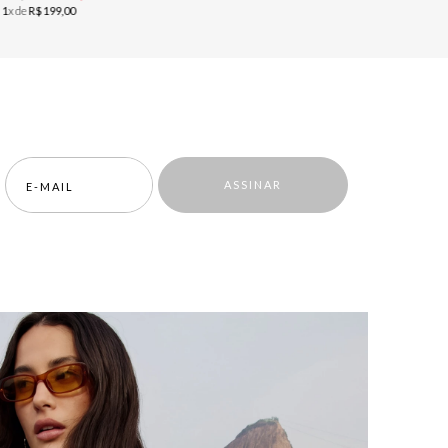
ou
2
x de
R$
u
1
x de
R$
199
,
00
ASSINAR