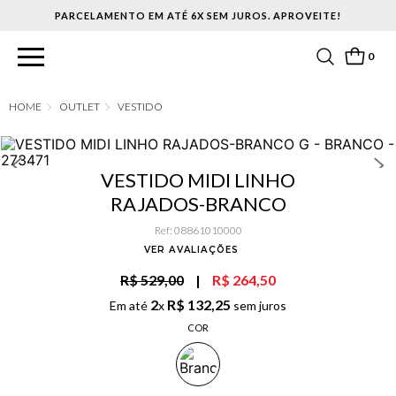
PARCELAMENTO EM ATÉ 6X SEM JUROS. APROVEITE!
0
OUTLET
VESTIDO
VESTIDO MIDI LINHO
RAJADOS-BRANCO
Ref
:
08861010000
VER AVALIAÇÕES
R$ 529,00
|
R$ 264,50
2
R$
132
,
25
Em até
x
sem juros
COR