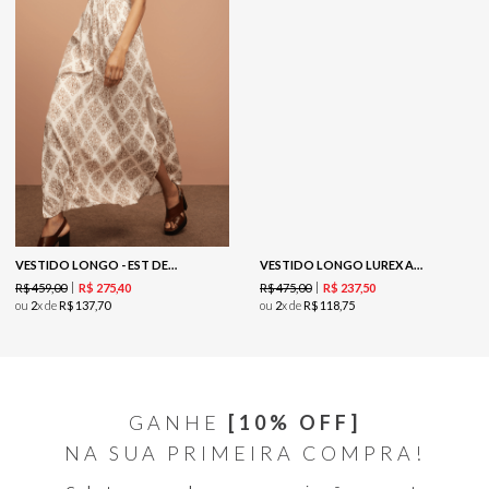
VESTIDO LONGO - EST DETALHES
VESTIDO LONGO LUREX AZUL TRICOT-MARINHO
R$
459
,
00
R$
475
,
00
R$
275
,
40
R$
237
,
50
ou
2
x de
R$
137
,
70
ou
2
x de
R$
118
,
75
GANHE
[10% OFF]
NA SUA PRIMEIRA COMPRA!