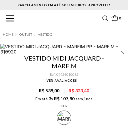
PARCELAMENTO EM ATÉ 6X SEM JUROS. APROVEITE!
0
OUTLET
VESTIDO
VESTIDO MIDI JACQUARD -
MARFIM
Ref
:
09924010082
VER AVALIAÇÕES
R$ 539,00
|
R$ 323,40
3
R$
107
,
80
Em até
x
sem juros
COR