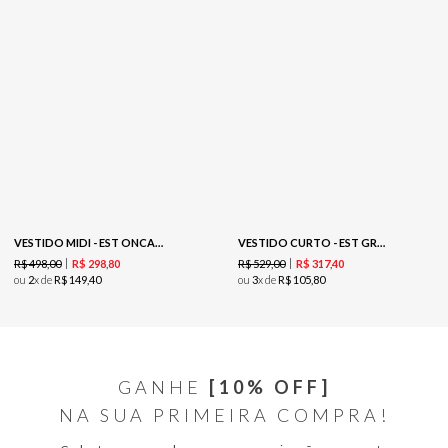
VESTIDO MIDI - EST ONCA BOEMIA
VESTIDO CURTO - EST GRAVATARIA VINHO
R$
498
,
00
R$
529
,
00
R$
298
,
80
R$
317
,
40
ou
2
x de
R$
149
,
40
ou
3
x de
R$
105
,
80
GANHE
[10% OFF]
NA SUA PRIMEIRA COMPRA!