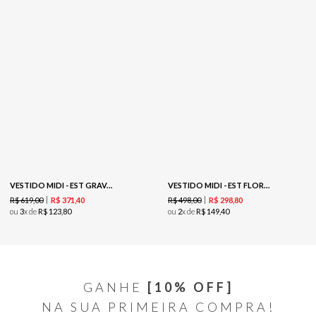
VESTIDO MIDI - EST GRAVATARIA TRIGO
VESTIDO MIDI - EST FLORAL DELICADO PRETO
R$
619
,
00
R$
498
,
00
R$
371
,
40
R$
298
,
80
ou
3
x de
R$
123
,
80
ou
2
x de
R$
149
,
40
GANHE
[10% OFF]
NA SUA PRIMEIRA COMPRA!