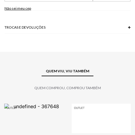
97% ALGODAO 3% ELASTANO
Não sei meu cep
Modelo veste P.
TROCAS E DEVOLUÇÕES
Troca em lojas físicas e devolução grátis no site.
saiba mais
QUEM VIU, VIU TAMBÉM
QUEM COMPROU, COMPROU TAMBÉM