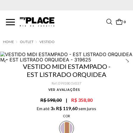
PARCELAMENTO EM ATÉ 6X SEM JUROS. APROVEITE!
0
OUTLET
VESTIDO
VESTIDO MIDI ESTAMPADO -
EST LISTRADO ORQUIDEA
Ref
:
0993801V037
VER AVALIAÇÕES
R$ 598,00
|
R$ 358,80
3
R$
119
,
60
Em até
x
sem juros
COR