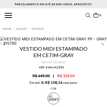
PARCELAMENTO EM ATÉ 6X SEM JUROS. APROVEITE!
0
OUTLET
VESTIDO
VESTIDO MIDI ESTAMPADO
EM CETIM-GRAY
Ref
:
09517018234
VER AVALIAÇÕES
R$ 649,00
|
R$ 324,50
3
R$
108
,
16
Em até
x
sem juros
COR