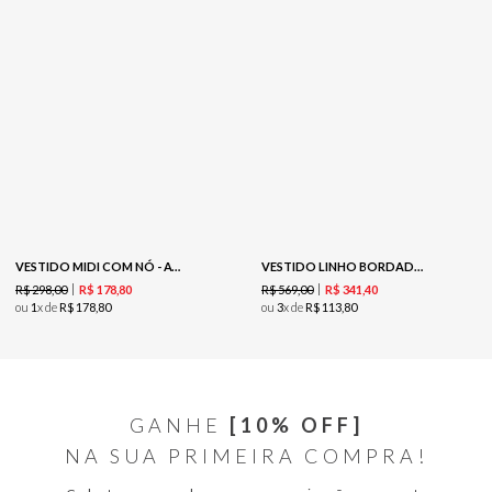
VESTIDO MIDI COM NÓ - AVEIA
VESTIDO LINHO BORDADO FLORES - MASCAVO
R$
298
,
00
R$
569
,
00
R$
178
,
80
R$
341
,
40
ou
1
x de
R$
178
,
80
ou
3
x de
R$
113
,
80
GANHE
[10% OFF]
NA SUA PRIMEIRA COMPRA!