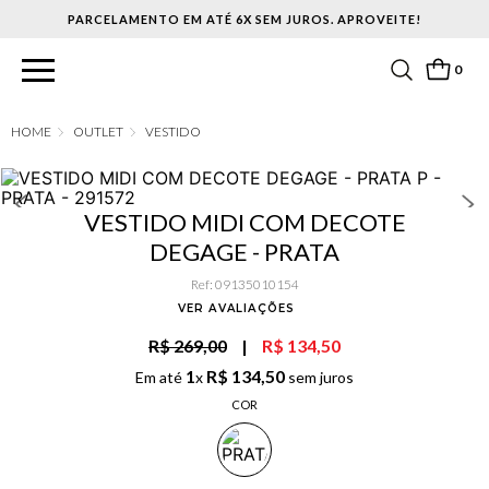
PARCELAMENTO EM ATÉ 6X SEM JUROS. APROVEITE!
0
OUTLET
VESTIDO
VESTIDO MIDI COM DECOTE
DEGAGE - PRATA
Ref
:
09135010154
VER AVALIAÇÕES
R$ 269,00
|
R$ 134,50
1
R$
134
,
50
Em até
x
sem juros
COR