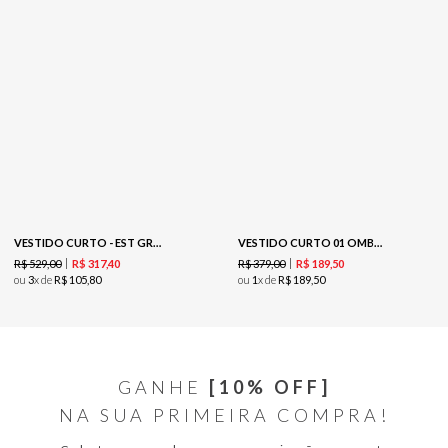
VESTIDO CURTO - EST GRAVATARIA TRIGO
VESTIDO CURTO 01 OMBRO-DOURADO / MARROM
R$
529
,
00
R$
379
,
00
R$
317
,
40
R$
189
,
50
ou
3
x de
R$
105
,
80
ou
1
x de
R$
189
,
50
GANHE
[10% OFF]
NA SUA PRIMEIRA COMPRA!