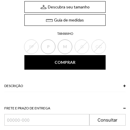
Descubra seu tamanho
Guia de medidas
TAMANHO
PP
P
M
G
GG
COMPRAR
DESCRIÇÃO
O Vestido, de comprimento midi, possui decote degagê, alças médias
reguláveis e modelagem justa. Ideal para quem busca um vestido que traz
elegância, modernismo e personalidade ao look.
FRETE E PRAZO DE ENTREGA
*A tonalidade das cores pode variar de acordo com a sua tela/monitor.
Consultar
96% POLIESTER + 4% ELASTANO
Modelo veste P