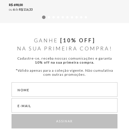
R$
698
,
00
ou
6
de
R$
116
,
33
GANHE
[10% OFF]
NA SUA PRIMEIRA COMPRA!
Cadastre-se, receba nossas comunicações e garanta
10% off na sua primeira compra.
*Válido apenas para a coleção vigente. Não cumulativa
com outras promoções.
ASSINAR