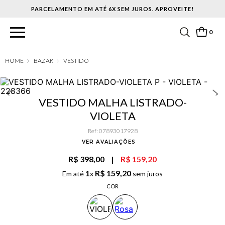
PARCELAMENTO EM ATÉ 6X SEM JUROS. APROVEITE!
0
BAZAR
VESTIDO
VESTIDO MALHA LISTRADO-
VIOLETA
Ref
:
07893017928
VER AVALIAÇÕES
R$ 398,00
|
R$ 159,20
1
R$
159
,
20
Em até
x
sem juros
COR