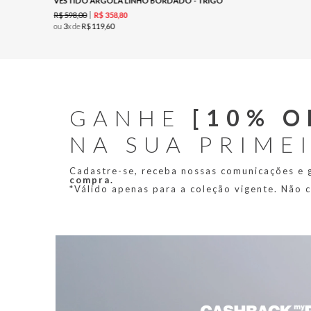
VESTIDO ARGOLA LINHO BORDADO - TRIGO
R$
598
,
00
R$
358
,
80
ou
3
x de
R$
119
,
60
GANHE
[10% O
NA SUA PRIME
Cadastre-se, receba nossas comunicações e
compra.
*Válido apenas para a coleção vigente. Não