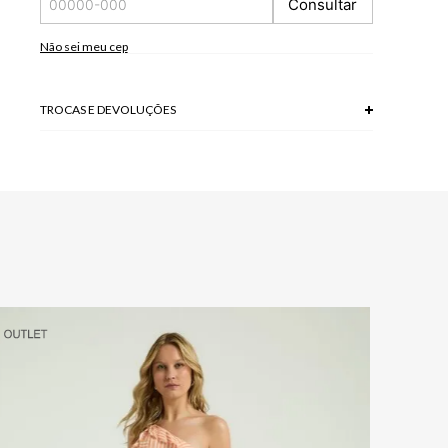
Consultar
Não sei meu cep
TROCAS E DEVOLUÇÕES
Troca em lojas físicas e devolução grátis no site.
saiba mais