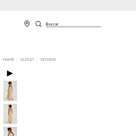
Buscar
TERMOS MAIS BUSCADOS
1
º
BLAZER
2
º
MACACAO
OUTLET
VESTIDO
3
º
CALÇA
4
º
BLUSA
5
º
SAIA
6
º
VESTIDOS
7
º
JAQUETA
8
º
SHORT
9
º
CALÇA JEANS