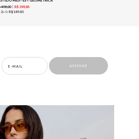
ESTIDO MIDI - EST GEOMÉTRICA
$
498
,
00
R$
498
,
00
R$
298
,
80
u
2
x de
R$
149
,
40
ou
2
x de
R$
ASSINAR