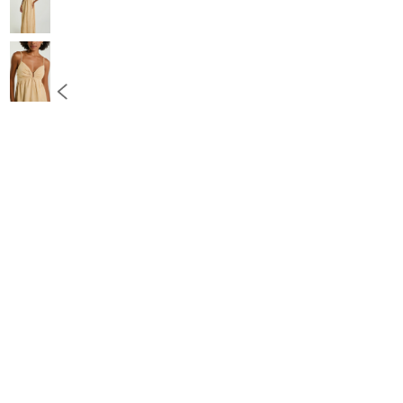
10
º
COLETE