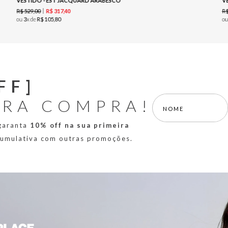
VESTIDO - EST JACQUARD ARABESCO
V
R$
529
,
00
R
R$
317
,
40
ou
3
x de
R$
105
,
80
o
FF]
IRA COMPRA!
 garanta
10% off na sua primeira
 cumulativa com outras promoções.