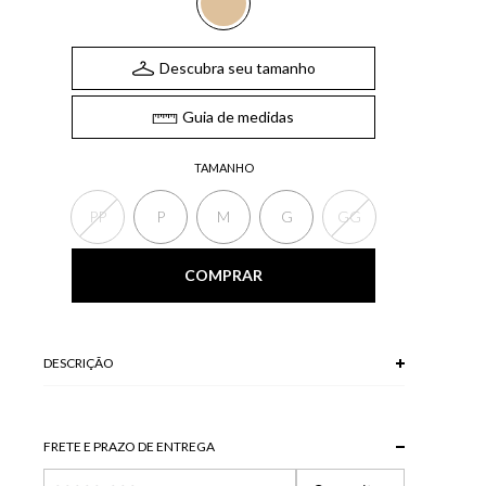
Descubra seu tamanho
Guia de medidas
TAMANHO
PP
P
M
G
GG
COMPRAR
DESCRIÇÃO
100% VISCOSE
Modelo veste P.
FRETE E PRAZO DE ENTREGA