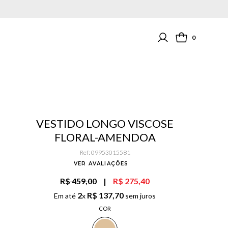
0
VESTIDO LONGO VISCOSE
FLORAL-AMENDOA
Ref
:
09953015581
VER AVALIAÇÕES
R$ 459,00
|
R$ 275,40
2
R$
137
,
70
Em até
x
sem juros
COR