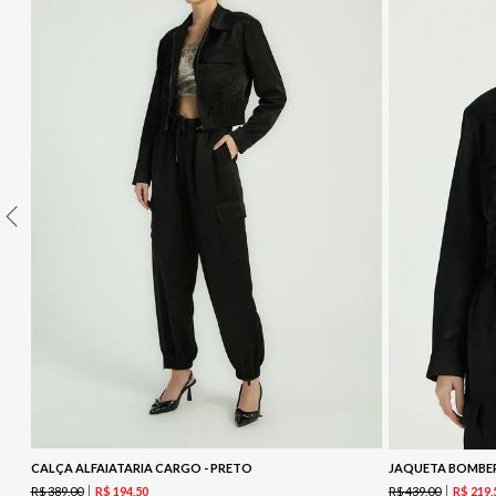
10
º
COLETE
CALÇA ALFAIATARIA CARGO - PRETO
JAQUETA BOMBER
R$
389
,
00
R$
439
,
00
R$
194
,
50
R$
219
,