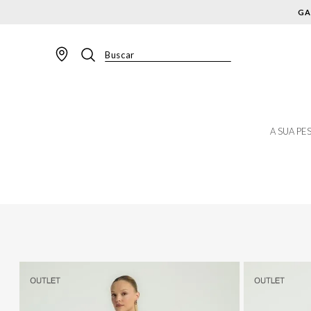
GA
Buscar
TERMOS MAIS BUSCADOS
1
º
BLAZER
2
º
MACACAO
A SUA PE
3
º
CALÇA
4
º
BLUSA
5
º
SAIA
6
º
VESTIDOS
7
º
JAQUETA
8
º
SHORT
9
º
CALÇA JEANS