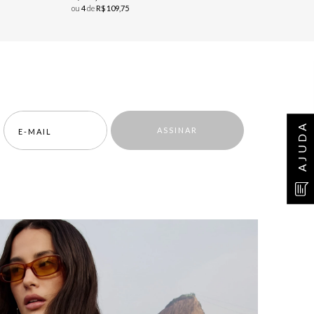
ou
4
de
R$
109
,
75
AJUDA
ASSINAR