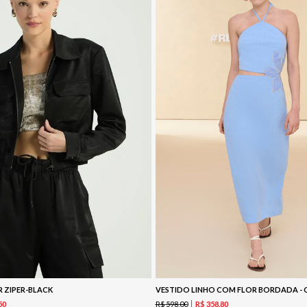
 ZIPER-BLACK
VESTIDO LINHO COM FLOR BORDADA - 
R$
598
,
00
50
R$
358
,
80