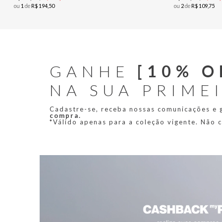
ou
1
de
R$
194
,
50
ou
2
de
R$
109
,
75
GANHE
[10% O
NA SUA PRIME
Cadastre-se, receba nossas comunicações e
compra.
*Válido apenas para a coleção vigente. Não