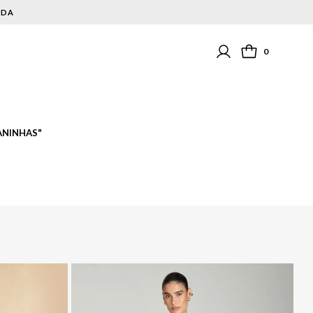
NDA
0
ANINHAS