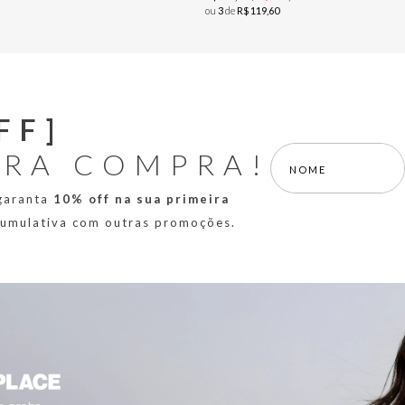
ou
3
de
R$
119
,
60
FF]
IRA COMPRA!
 garanta
10% off na sua primeira
 cumulativa com outras promoções.