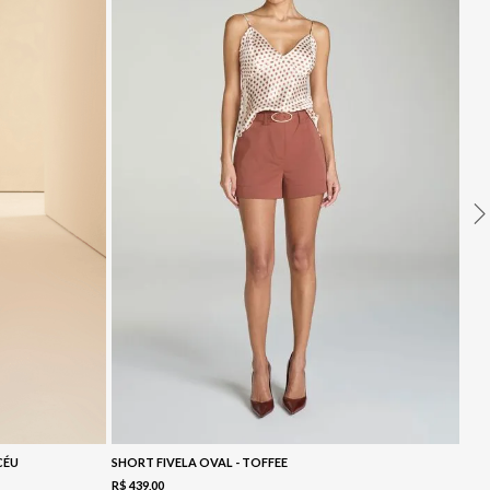
CÉU
SHORT FIVELA OVAL - TOFFEE
R$
439
,
00