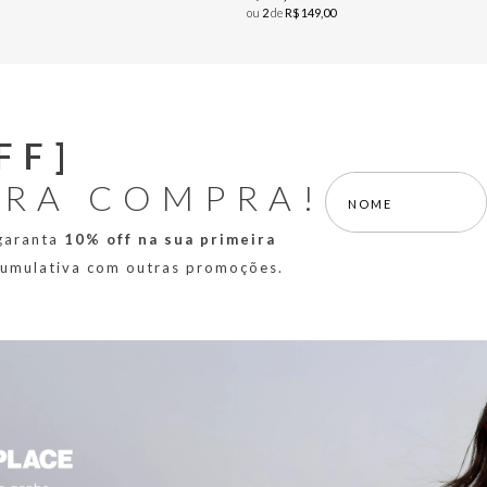
ou
2
de
R$
149
,
00
FF]
IRA COMPRA!
 garanta
10% off na sua primeira
 cumulativa com outras promoções.