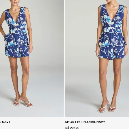
L NAVY
SHORT EST FLORAL NAVY
R$
298
,
00