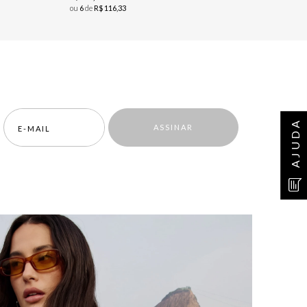
ou
6
de
R$
116
,
33
AJUDA
ASSINAR