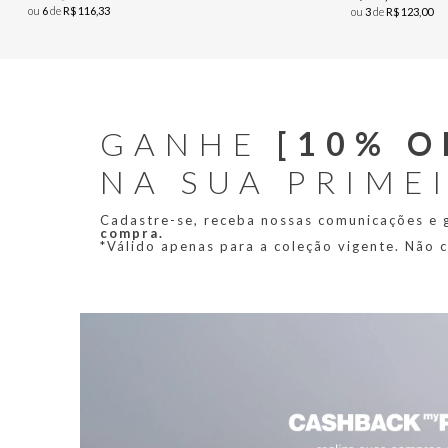
ou
6
de
R$
116
,
33
ou
3
de
R$
123
,
00
GANHE
[10% O
NA SUA PRIME
Cadastre-se, receba nossas comunicações e
compra.
*Válido apenas para a coleção vigente. Não