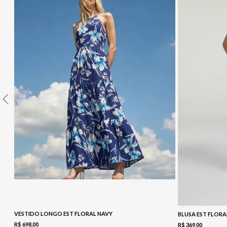
10
º
COLETE
VESTIDO LONGO EST FLORAL NAVY
BLUSA EST FLORA
R$
698
,
00
R$
369
,
00