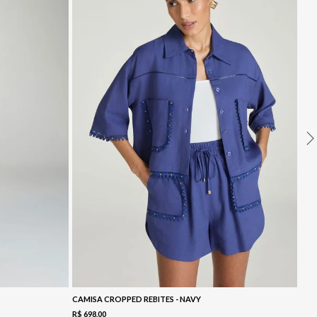
CAMISA CROPPED REBITES - NAVY
R$
698
,
00