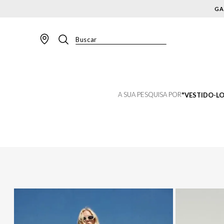
GA
Buscar
TERMOS MAIS BUSCADOS
1
º
BLAZER
2
º
MACACAO
A SUA PESQUISA POR
VESTIDO-L
3
º
CALÇA
4
º
BLUSA
5
º
SAIA
6
º
VESTIDOS
7
º
JAQUETA
8
º
CALÇA JEANS
9
º
SHORT