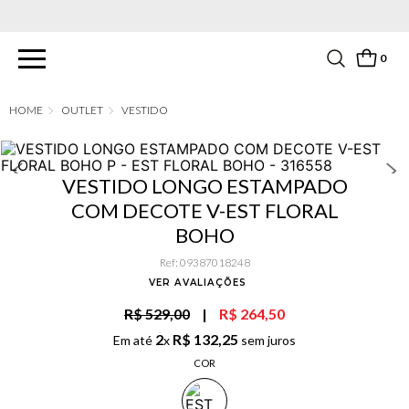
PARCELAMENTO EM ATÉ 6X SEM JUROS. APROVEITE!
0
OUTLET
VESTIDO
VESTIDO LONGO ESTAMPADO
COM DECOTE V-EST FLORAL
BOHO
Ref
:
09387018248
VER AVALIAÇÕES
R$ 529,00
|
R$ 264,50
2
R$
132
,
25
Em até
x
sem juros
COR