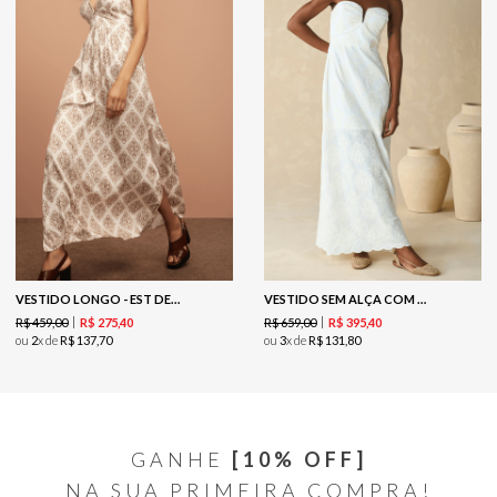
VESTIDO LONGO - EST DETALHES
VESTIDO SEM ALÇA COM DECOTE EM V - OFF WHITE
R$
459
,
00
R$
659
,
00
R$
275
,
40
R$
395
,
40
ou
2
x de
R$
137
,
70
ou
3
x de
R$
131
,
80
GANHE
[10% OFF]
NA SUA PRIMEIRA COMPRA!