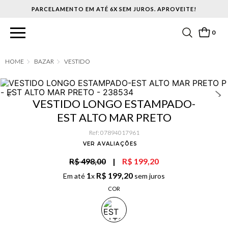
PARCELAMENTO EM ATÉ 6X SEM JUROS. APROVEITE!
0
BAZAR
VESTIDO
VESTIDO LONGO ESTAMPADO-
EST ALTO MAR PRETO
Ref
:
07894017961
VER AVALIAÇÕES
R$ 498,00
|
R$ 199,20
1
R$
199
,
20
Em até
x
sem juros
COR