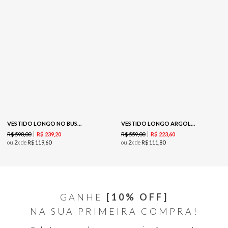
VESTIDO LONGO NO BUSTO-BRANCO
VESTIDO LONGO ARGOLAS-SOL
R$
598
,
00
R$
559
,
00
R$
239
,
20
R$
223
,
60
ou
2
x de
R$
119
,
60
ou
2
x de
R$
111
,
80
GANHE
[10% OFF]
NA SUA PRIMEIRA COMPRA!