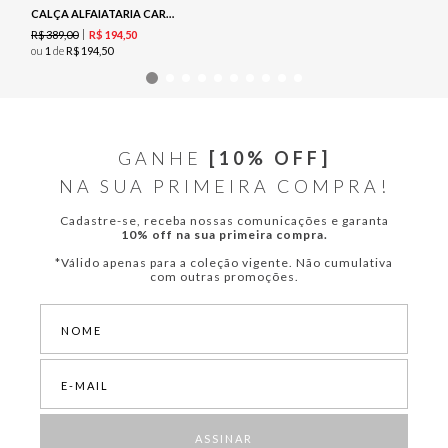
CALÇA ALFAIATARIA CARGO - PRETO
R$
389
,
00
R$
194
,
50
ou
1
de
R$
194
,
50
GANHE
[10% OFF]
NA SUA PRIMEIRA COMPRA!
Cadastre-se, receba nossas comunicações e garanta
10% off na sua primeira compra.
*Válido apenas para a coleção vigente. Não cumulativa
com outras promoções.
ASSINAR