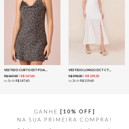
VESTIDO CURTO EST POAS PRETO-EST POAS PRETO
VESTIDO LONGO DCT CTS LAISE-BRANCO
R$
369
,
00
R$
598
,
00
R$
147
,
60
R$
239
,
20
ou
1
x de
R$
147
,
60
ou
2
x de
R$
119
,
60
GANHE
[10% OFF]
NA SUA PRIMEIRA COMPRA!