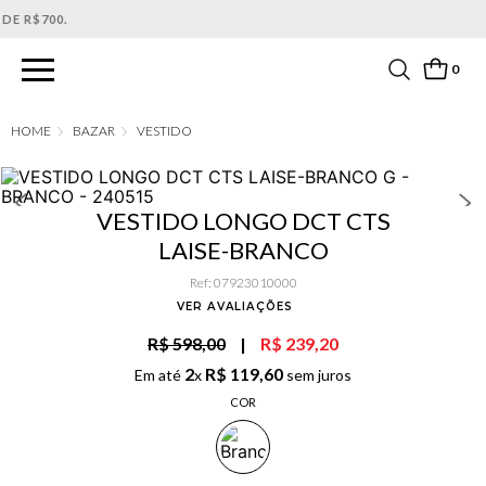
PARCELAMENTO EM ATÉ 6X SEM JUROS. APROVEITE!
0
BAZAR
VESTIDO
VESTIDO LONGO DCT CTS
LAISE-BRANCO
Ref
:
07923010000
VER AVALIAÇÕES
R$ 598,00
|
R$ 239,20
2
R$
119
,
60
Em até
x
sem juros
COR