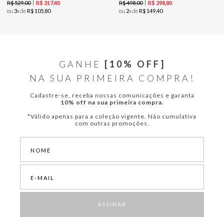
R$
529
,
00
R$
498
,
00
R$
317
,
40
R$
298
,
80
ou
3
x de
R$
105
,
80
ou
2
x de
R$
149
,
40
GANHE
[10% OFF]
NA SUA PRIMEIRA COMPRA!
Cadastre-se, receba nossas comunicações e garanta
10% off na sua primeira compra.
*Válido apenas para a coleção vigente. Não cumulativa
com outras promoções.
ASSINAR