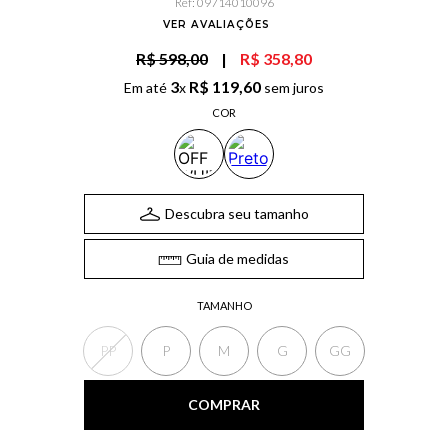
Ref
:
09714010096
VER AVALIAÇÕES
R$ 598,00
|
R$ 358,80
3
R$
119
,
60
Em até
x
sem juros
COR
Descubra seu tamanho
Guia de medidas
TAMANHO
PP
P
M
G
GG
COMPRAR