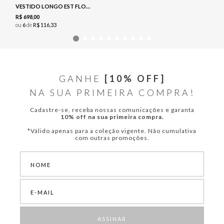
VESTIDO LONGO EST FLORAL - NAVY
R$
698
,
00
ou
6
de
R$
116
,
33
GANHE
[10% OFF]
NA SUA PRIMEIRA COMPRA!
Cadastre-se, receba nossas comunicações e garanta
10% off na sua primeira compra.
*Válido apenas para a coleção vigente. Não cumulativa
com outras promoções.
ASSINAR