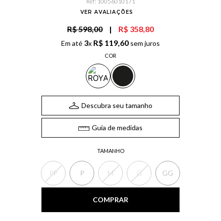
Ref
:
10056010171
VER AVALIAÇÕES
R$ 598,00
|
R$ 358,80
3
R$
119
,
60
Em até
x
sem juros
COR
Descubra seu tamanho
Guia de medidas
TAMANHO
PP
P
M
G
GG
COMPRAR