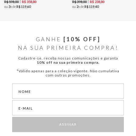
R$
598
,
00
R$
398
,
00
R$
358
,
80
R$
238
,
80
ou
3
x de
R$
119
,
60
ou
2
x de
R$
119
,
40
GANHE
[10% OFF]
NA SUA PRIMEIRA COMPRA!
Cadastre-se, receba nossas comunicações e garanta
10% off na sua primeira compra.
*Válido apenas para a coleção vigente. Não cumulativa
com outras promoções.
ASSINAR