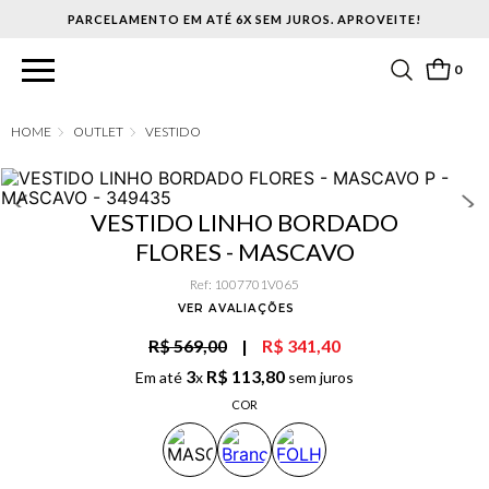
PARCELAMENTO EM ATÉ 6X SEM JUROS. APROVEITE!
0
OUTLET
VESTIDO
VESTIDO LINHO BORDADO
FLORES - MASCAVO
Ref
:
1007701V065
VER AVALIAÇÕES
R$ 569,00
|
R$ 341,40
3
R$
113
,
80
Em até
x
sem juros
COR