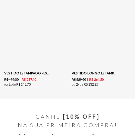
VESTIDO ESTAMPADO - EST BARRADO DEGRADEE
VESTIDO LONGO ESTAMPADO COM DECOTE V-EST FLORAL BOHO
R$
479
,
00
R$
529
,
00
R$
287
,
40
R$
264
,
50
ou
2
x de
R$
143
,
70
ou
2
x de
R$
132
,
25
GANHE
[10% OFF]
NA SUA PRIMEIRA COMPRA!