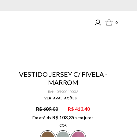
0
VESTIDO JERSEY C/ FIVELA -
MARROM
Ref
:
10590010006
VER AVALIAÇÕES
R$ 689,00
|
R$ 413,40
4
R$
103
,
35
Em até
x
sem juros
COR