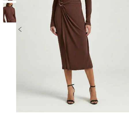
10
º
COLETE