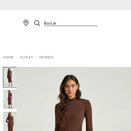
Buscar
TERMOS MAIS BUSCADOS
1
º
BLAZER
2
º
MACACAO
OUTLET
VESTIDO
3
º
CALÇA
4
º
BLUSA
5
º
SAIA
6
º
VESTIDOS
7
º
JAQUETA
8
º
CALÇA JEANS
9
º
SHORT