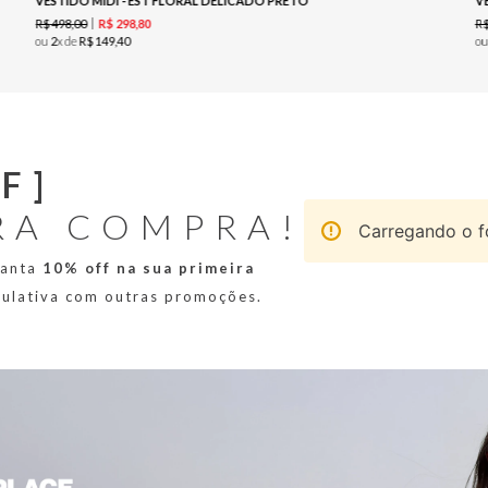
VESTIDO MIDI - EST FLORAL DELICADO PRETO
R$
498
,
00
R
R$
298
,
80
ou
2
x de
R$
149
,
40
o
F]
RA COMPRA!
Carregando o fo
ranta
10% off na sua primeira
mulativa com outras promoções.