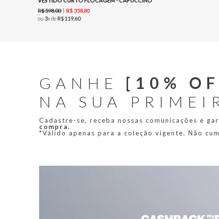
VESTIDO CURTO FLOCAGEM - CAPUCCINO
R$
598
,
00
R$
358
,
80
ou
3
x de
R$
119
,
60
GANHE
[10% OF
NA SUA PRIMEI
Cadastre-se, receba nossas comunicações e ga
compra.
*Válido apenas para a coleção vigente. Não cu