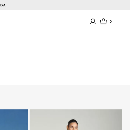
NDA
0