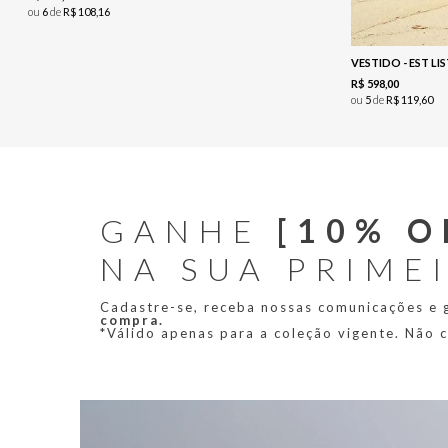
ou
6
de
R$
108
,
16
VESTIDO - EST 
R$
598
,
00
ou
5
de
R$
119
,
60
GANHE
[10% O
NA SUA PRIME
Cadastre-se, receba nossas comunicações e
compra.
*Válido apenas para a coleção vigente. Não