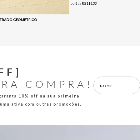
ou
6
de
R$
116
,
33
LISTRADO GEOMETRICO
FF]
IRA COMPRA!
 garanta
10% off na sua primeira
 cumulativa com outras promoções.