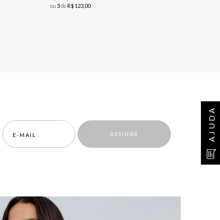
ou
3
de
R$
123
,
00
AJUDA
ASSINAR