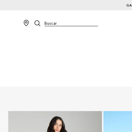
GA
Buscar
TERMOS MAIS BUSCADOS
1
º
BLAZER
2
º
MACACAO
3
º
CALÇA
4
º
BLUSA
5
º
SAIA
6
º
VESTIDOS
7
º
JAQUETA
8
º
SHORT
9
º
CALÇA JEANS