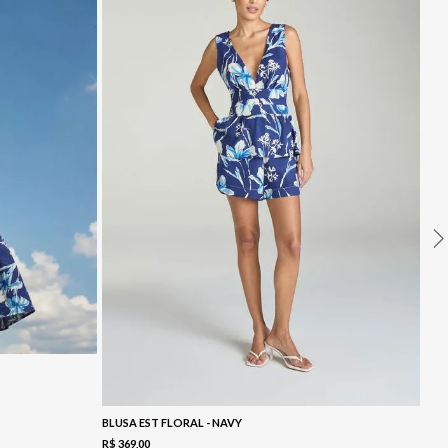
BLUSA EST FLORAL - NAVY
R$
369
,
00