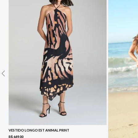
10
º
COLETE
VESTIDO LONGO EST ANIMAL PRINT
R$
649
,
00