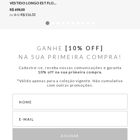
VESTIDO LONGO EST FLORAL - NAVY
R$
698
,
00
ou
6
de
R$
116
,
33
GANHE
[10% OFF]
NA SUA PRIMEIRA COMPRA!
Cadastre-se, receba nossas comunicações e garanta
10% off na sua primeira compra.
*Válido apenas para a coleção vigente. Não cumulativa
com outras promoções.
ASSINAR