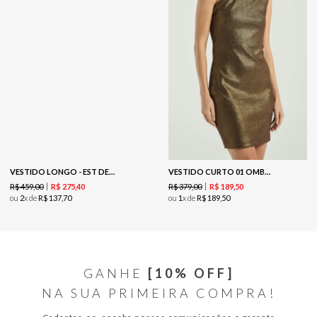
VESTIDO LONGO - EST DETALHES
VESTIDO CURTO 01 OMBRO-DOURADO / MARROM
R$
459
,
00
R$
379
,
00
R$
275
,
40
R$
189
,
50
ou
2
x de
R$
137
,
70
ou
1
x de
R$
189
,
50
GANHE
[10% OFF]
NA SUA PRIMEIRA COMPRA!