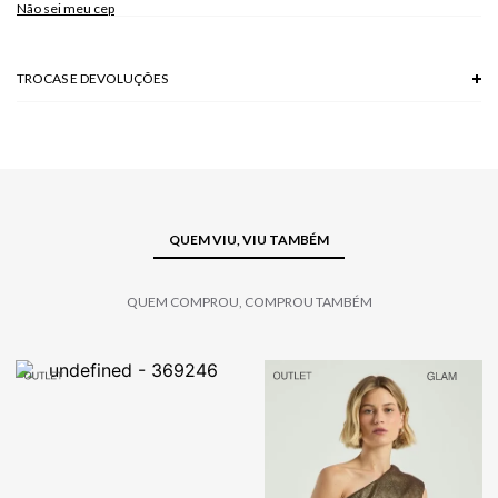
Não sei meu cep
Modelo veste P.
TROCAS E DEVOLUÇÕES
Troca em lojas físicas e devolução grátis no site.
saiba mais
QUEM VIU, VIU TAMBÉM
QUEM COMPROU, COMPROU TAMBÉM