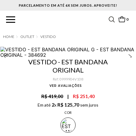
PARCELAMENTO EM ATÉ 6X SEM JUROS. APROVEITE!
0
OUTLET
VESTIDO
VESTIDO - EST BANDANA
ORIGINAL
Ref
:
0999904V108
VER AVALIAÇÕES
R$ 419,00
|
R$ 251,40
2
R$
125
,
70
Em até
x
sem juros
COR