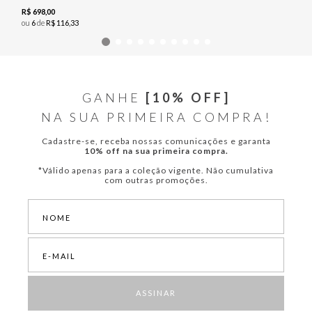
R$
698
,
00
ou
6
de
R$
116
,
33
GANHE
[10% OFF]
NA SUA PRIMEIRA COMPRA!
Cadastre-se, receba nossas comunicações e garanta
10% off na sua primeira compra.
*Válido apenas para a coleção vigente. Não cumulativa
com outras promoções.
ASSINAR