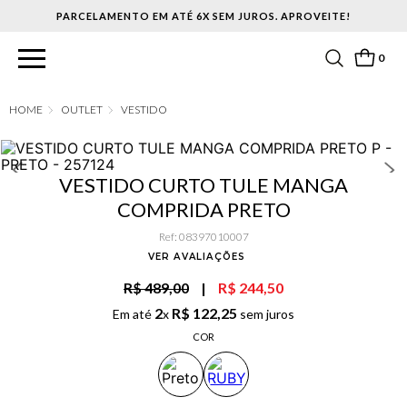
PARCELAMENTO EM ATÉ 6X SEM JUROS. APROVEITE!
0
OUTLET
VESTIDO
VESTIDO CURTO TULE MANGA
COMPRIDA PRETO
Ref
:
08397010007
VER AVALIAÇÕES
R$ 489,00
|
R$ 244,50
2
R$
122
,
25
Em até
x
sem juros
COR