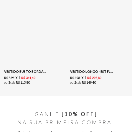
VESTIDO BUSTO BORDADO - VINHO
VESTIDO LONGO - EST FLORAL FOLK
R$
569
,
00
R$
498
,
00
R$
341
,
40
R$
298
,
80
ou
3
x de
R$
113
,
80
ou
2
x de
R$
149
,
40
GANHE
[10% OFF]
NA SUA PRIMEIRA COMPRA!