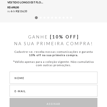
VESTIDO LONGO EST FLORAL - NAVY
R$
698
,
00
ou
6
de
R$
116
,
33
GANHE
[10% OFF]
NA SUA PRIMEIRA COMPRA!
Cadastre-se, receba nossas comunicações e garanta
10% off na sua primeira compra.
*Válido apenas para a coleção vigente. Não cumulativa
com outras promoções.
ASSINAR