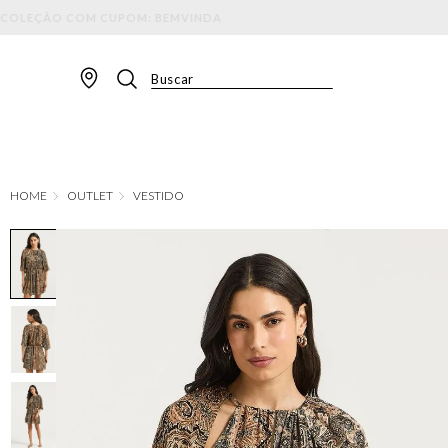
Buscar
TERMOS MAIS BUSCADOS
1
º
BLAZER
2
º
MACACAO
OUTLET
VESTIDO
3
º
CALÇA
4
º
BLUSA
5
º
SAIA
6
º
VESTIDOS
7
º
JAQUETA
8
º
SHORT
9
º
CALÇA JEANS