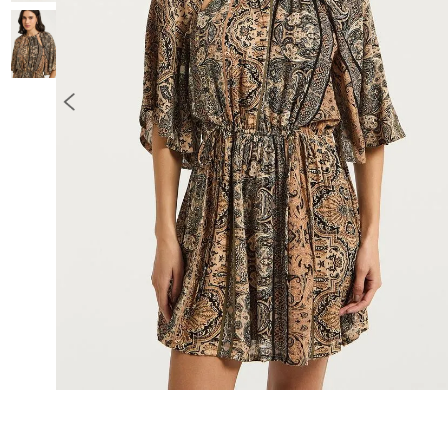
10
º
COLETE