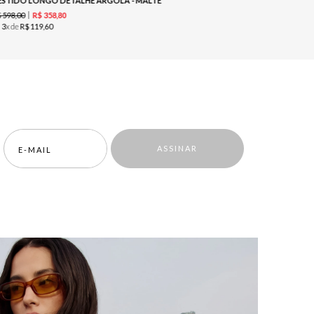
ESTIDO LONGO DETALHE ARGOLA - MALTE
$
598
,
00
R$
498
,
00
R$
358
,
80
u
3
x de
R$
119
,
60
ou
2
x de
R$
ASSINAR