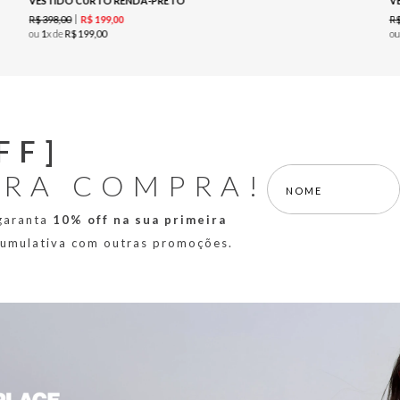
VESTIDO CURTO RENDA-PRETO
V
R$
398
,
00
R
R$
199
,
00
ou
1
x de
R$
199
,
00
o
FF]
IRA COMPRA!
 garanta
10% off na sua primeira
 cumulativa com outras promoções.