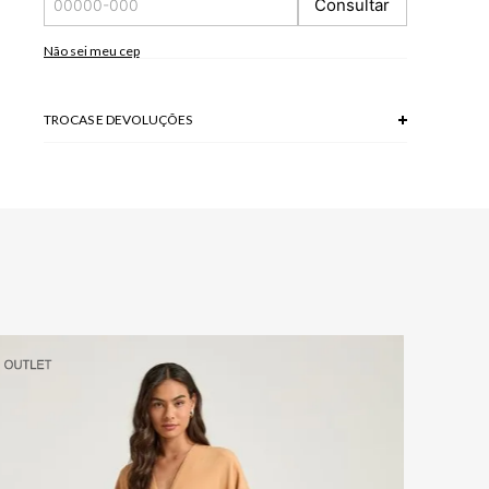
Consultar
*As peças podem variar a estampa de acordo com o corte.
A tonalidade das cores pode variar de acordo com a sua
tela/monitor.
Não sei meu cep
98 % VISCOSE + 2 % POLIESTER
Modelo veste P.
TROCAS E DEVOLUÇÕES
Troca em lojas físicas e devolução grátis no site.
saiba mais