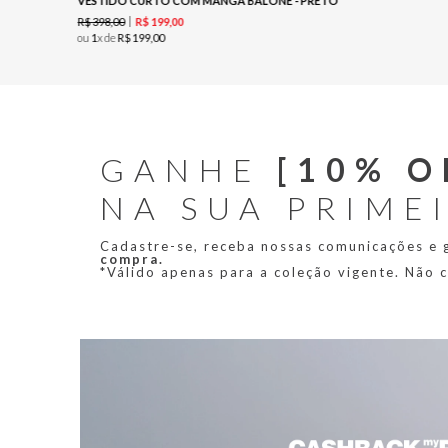
VESTIDO CURTO COM MANGA BALONÊ - PRETO
R$
398
,
00
R$
199
,
00
ou
1
x de
R$
199
,
00
GANHE
[10% O
NA SUA PRIME
Cadastre-se, receba nossas comunicações e
compra.
*Válido apenas para a coleção vigente. Não