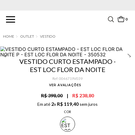
PARCELAMENTO EM ATÉ 6X SEM JUROS. APROVEITE!
0
OUTLET
VESTIDO
VESTIDO CURTO ESTAMPADO -
EST LOC FLOR DA NOITE
Ref
:
0046719V039
VER AVALIAÇÕES
R$ 398,00
|
R$ 238,80
2
R$
119
,
40
Em até
x
sem juros
COR