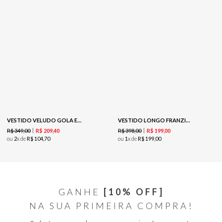
VESTIDO VELUDO GOLA EM V - PRETO
VESTIDO LONGO FRANZIDO-VERDE ESCURO
R$
349
,
00
R$
398
,
00
R$
209
,
40
R$
199
,
00
ou
2
x de
R$
104
,
70
ou
1
x de
R$
199
,
00
GANHE
[10% OFF]
NA SUA PRIMEIRA COMPRA!