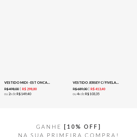
VESTIDO MIDI - EST ONCA BOEMIA
VESTIDO JERSEY C/ FIVELA - MARROM
R$
498
,
00
R$
689
,
00
R$
298
,
80
R$
413
,
40
ou
2
x de
R$
149
,
40
ou
4
x de
R$
103
,
35
GANHE
[10% OFF]
NA SUA PRIMEIRA COMPRA!