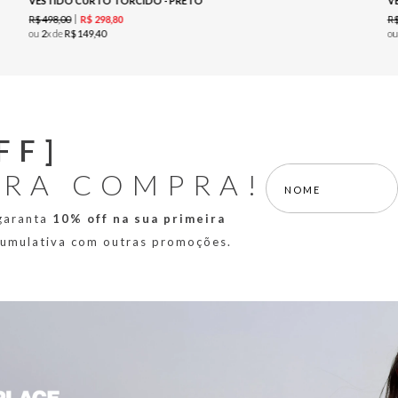
VESTIDO CURTO TORCIDO - PRETO
V
R$
498
,
00
R
R$
298
,
80
ou
2
x de
R$
149
,
40
o
FF]
IRA COMPRA!
 garanta
10% off na sua primeira
 cumulativa com outras promoções.