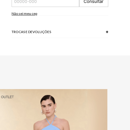
Consultar
tela/monitor.
70% VISCOSE 20% LINHO 10% POLIESTER
Não sei meu cep
Modelo veste P.
TROCAS E DEVOLUÇÕES
Troca em lojas físicas e devolução grátis no site.
saiba mais