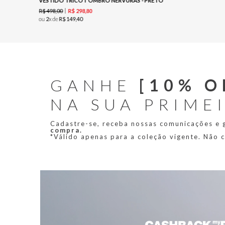
VESTIDO TRICOT OMBRO NERVURAS - PRETO
R$
498
,
00
R$
298
,
80
ou
2
x de
R$
149
,
40
GANHE
[10% O
NA SUA PRIME
Cadastre-se, receba nossas comunicações e
compra.
*Válido apenas para a coleção vigente. Não