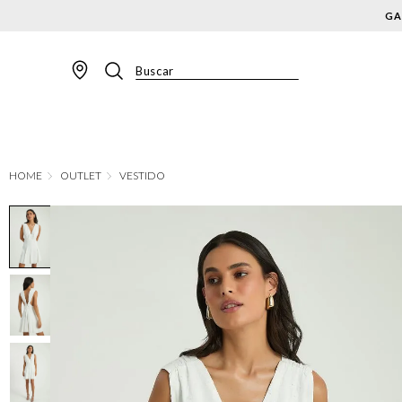
Buscar
TERMOS MAIS BUSCADOS
1
º
BLAZER
2
º
MACACAO
OUTLET
VESTIDO
3
º
CALÇA
4
º
BLUSA
5
º
SAIA
6
º
VESTIDOS
7
º
JAQUETA
8
º
SHORT
9
º
COLETE