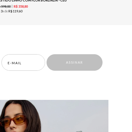
ESTIDO LINHO COM FLOR BORDADA - CÉU
$
598
,
00
R$
579
,
00
R$
358
,
80
u
3
x de
R$
119
,
60
ou
3
x de
R$
ASSINAR