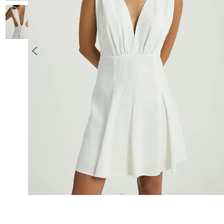
10
º
CALÇA JEANS