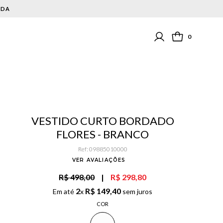
0
VESTIDO CURTO BORDADO
FLORES - BRANCO
Ref
:
09885010000
VER AVALIAÇÕES
R$ 498,00
|
R$ 298,80
2
R$
149
,
40
Em até
x
sem juros
COR